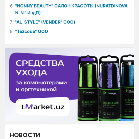
6
"NONNY BEAUTY" САЛОН КРАСОТЫ (NURATDINOVA
N. N." ИндП)
7
"AL-STYLE" (VENDER" ООО)
8
"Tezcode" ООО
НОВОСТИ