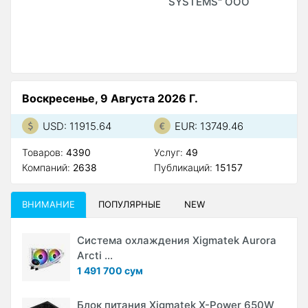
SYSTEMS" ООО
S
М
А
Воскресенье, 9 Августа 2026 Г.
USD: 11915.64
EUR: 13749.46
Товаров:
4390
Услуг:
49
Компаний:
2638
Публикаций:
15157
ВНИМАНИЕ
ПОПУЛЯРНЫЕ
NEW
Система охлаждения Xigmatek Aurora
Arcti ...
1 491 700 сум
Блок питания Xigmatek X-Power 650W