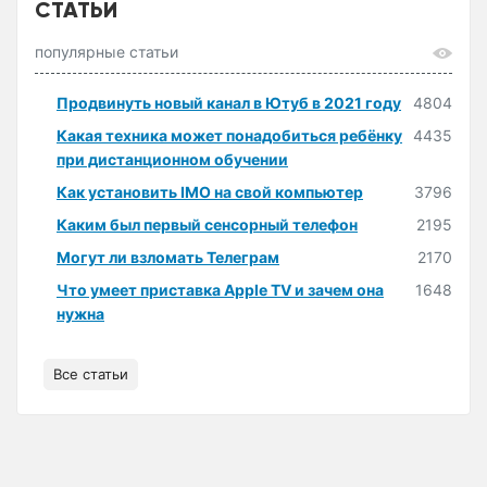
СТАТЬИ
популярные статьи
Продвинуть новый канал в Ютуб в 2021 году
4804
Какая техника может понадобиться ребёнку
4435
при дистанционном обучении
Как установить IMO на свой компьютер
3796
Каким был первый сенсорный телефон
2195
Могут ли взломать Телеграм
2170
Что умеет приставка Apple TV и зачем она
1648
нужна
Все статьи