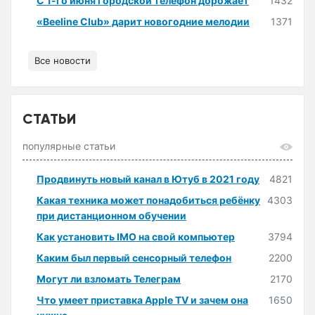
С 1-го июня городской телефон дорожает
1432
«Beeline Club» дарит новогодние мелодии
1371
Все новости
СТАТЬИ
популярные статьи
Продвинуть новый канал в Ютуб в 2021 году
4821
Какая техника может понадобиться ребёнку
4303
при дистанционном обучении
Как установить IMO на свой компьютер
3794
Каким был первый сенсорный телефон
2200
Могут ли взломать Телеграм
2170
Что умеет приставка Apple TV и зачем она
1650