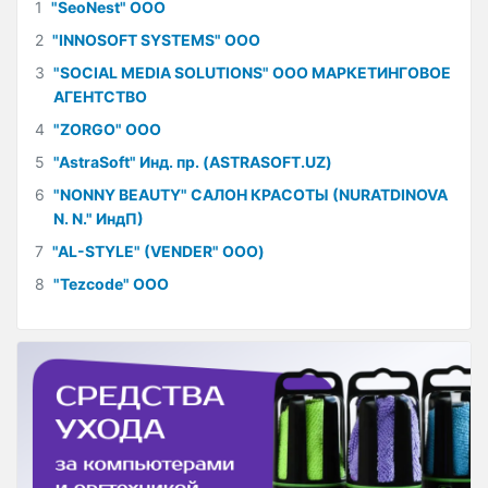
1
"SeoNest" ООО
2
"INNOSOFT SYSTEMS" ООО
3
"SOCIAL MEDIA SOLUTIONS" ООО МАРКЕТИНГОВОЕ
АГЕНТСТВО
4
"ZORGO" ООО
5
"AstraSoft" Инд. пр. (ASTRASOFT.UZ)
6
"NONNY BEAUTY" САЛОН КРАСОТЫ (NURATDINOVA
N. N." ИндП)
7
"AL-STYLE" (VENDER" ООО)
8
"Tezcode" ООО