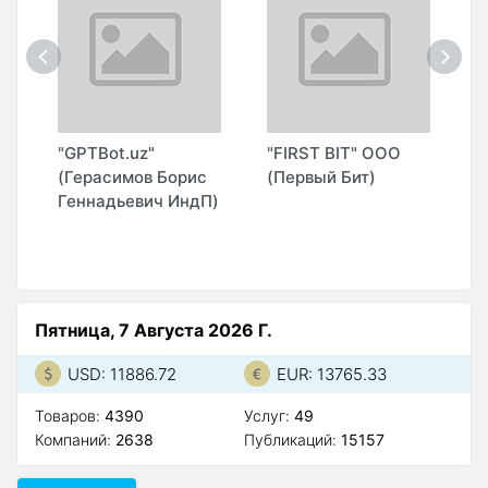
"GPTBot.uz"
"FIRST BIT" ООО
"
(Герасимов Борис
(Первый Бит)
M
Геннадьевич ИндП)
О
Пятница, 7 Августа 2026 Г.
USD: 11886.72
EUR: 13765.33
Товаров:
4390
Услуг:
49
Компаний:
2638
Публикаций:
15157