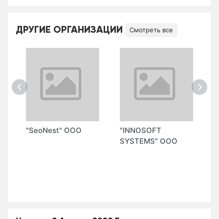
ДРУГИЕ ОРГАНИЗАЦИИ
Смотреть все
П
"SeoNest" ООО
"INNOSOFT
"
SYSTEMS" ООО
S
М
А