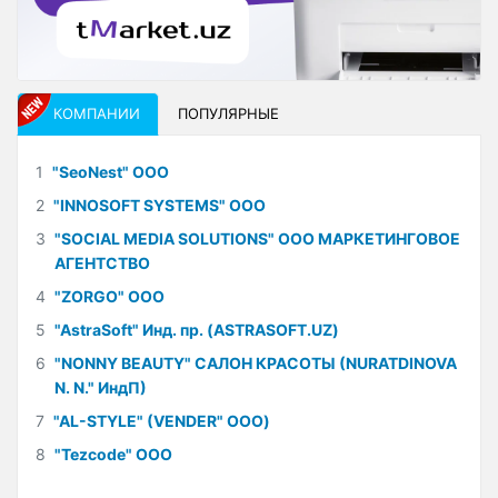
КОМПАНИИ
ПОПУЛЯРНЫЕ
1
"SeoNest" ООО
2
"INNOSOFT SYSTEMS" ООО
3
"SOCIAL MEDIA SOLUTIONS" ООО МАРКЕТИНГОВОЕ
АГЕНТСТВО
4
"ZORGO" ООО
5
"AstraSoft" Инд. пр. (ASTRASOFT.UZ)
6
"NONNY BEAUTY" САЛОН КРАСОТЫ (NURATDINOVA
N. N." ИндП)
7
"AL-STYLE" (VENDER" ООО)
8
"Tezcode" ООО