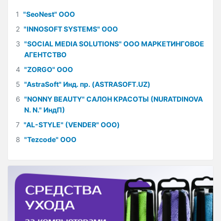
1
"SeoNest" ООО
2
"INNOSOFT SYSTEMS" ООО
3
"SOCIAL MEDIA SOLUTIONS" ООО МАРКЕТИНГОВОЕ
АГЕНТСТВО
4
"ZORGO" ООО
5
"AstraSoft" Инд. пр. (ASTRASOFT.UZ)
6
"NONNY BEAUTY" САЛОН КРАСОТЫ (NURATDINOVA
N. N." ИндП)
7
"AL-STYLE" (VENDER" ООО)
8
"Tezcode" ООО