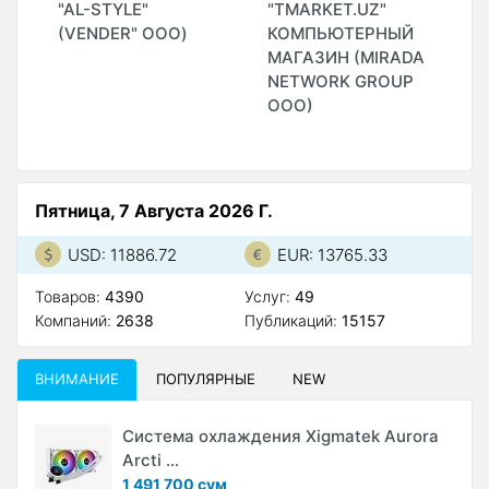
"AL-STYLE"
"TMARKET.UZ"
"
(VENDER" ООО)
КОМПЬЮТЕРНЫЙ
T
МАГАЗИН (MIRADA
G
NETWORK GROUP
(
ООО)
Пятница, 7 Августа 2026 Г.
USD: 11886.72
EUR: 13765.33
Товаров:
4390
Услуг:
49
Компаний:
2638
Публикаций:
15157
ВНИМАНИЕ
ПОПУЛЯРНЫЕ
NEW
Система охлаждения Xigmatek Aurora
Arcti ...
1 491 700 сум