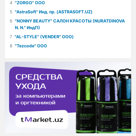
4
"ZORGO" ООО
5
"AstraSoft" Инд. пр. (ASTRASOFT.UZ)
6
"NONNY BEAUTY" САЛОН КРАСОТЫ (NURATDINOVA
N. N." ИндП)
7
"AL-STYLE" (VENDER" ООО)
8
"Tezcode" ООО