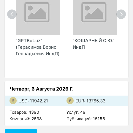
О
"GPTBot.uz"
"КОШАРНЫЙ С.Ю."
"
(Герасимов Борис
ИндП
T
Геннадьевич ИндП)
G
(
Четверг, 6 Августа 2026 Г.
USD: 11942.21
EUR: 13765.33
Товаров:
4390
Услуг:
49
Компаний:
2638
Публикаций:
15156