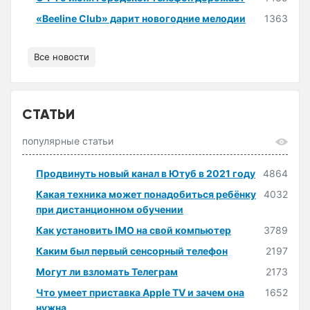
«Beeline Club» дарит новогодние мелодии
1363
Все новости
СТАТЬИ
популярные статьи
Продвинуть новый канал в Ютуб в 2021 году
4864
Какая техника может понадобиться ребёнку
4032
при дистанционном обучении
Как установить IMO на свой компьютер
3789
Каким был первый сенсорный телефон
2197
Могут ли взломать Телеграм
2173
Что умеет приставка Apple TV и зачем она
1652
нужна