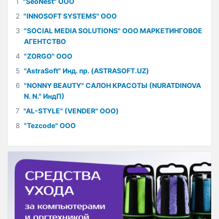
1
"SeoNest" ООО
2
"INNOSOFT SYSTEMS" ООО
3
"SOCIAL MEDIA SOLUTIONS" ООО МАРКЕТИНГОВОЕ
АГЕНТСТВО
4
"ZORGO" ООО
5
"AstraSoft" Инд. пр. (ASTRASOFT.UZ)
6
"NONNY BEAUTY" САЛОН КРАСОТЫ (NURATDINOVA
N. N." ИндП)
7
"AL-STYLE" (VENDER" ООО)
8
"Tezcode" ООО