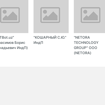
TBot.uz"
"КОШАРНЫЙ С.Ю."
"NETORA
расимов Борис
ИндП
TECHNOLOGY
надьевич ИндП)
GROUP" ООО
(NETORA)