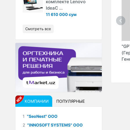
комплекте Lenovo
IdeaC ...
11 610 000 сум
Смотреть все
RISE"
"DEEP VISION" ООО
"AB SALES STAFF
"GP
PRO" (Главбух
(Ге
Кадры Госзакупки)
Ген
КОМПАНИИ
ПОПУЛЯРНЫЕ
1
"SeoNest" ООО
2
"INNOSOFT SYSTEMS" ООО