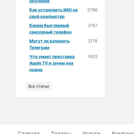
обучении
Как установить IMO на
3796
свой компьютер
Каким был первый
2197
сенсорный телефон
Могут ли взломать
2178
Телеграм
Что умеет приставка
1652
Apple TV и зачем она
нужна
Все статьи
Главная
Товары
Услуги
Компан