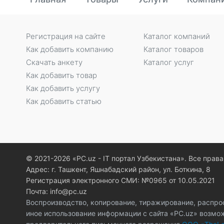
Регистрация на сайте
Каталог компаний
Как добавить компанию
Каталог товаров
Скачать анкету
Каталог услуг
Как добавить товар
Как добавить услугу
Как добавить статью
© 2021-2026 «PC.uz - IT портал Узбекистана». Все пра
Адрес: г. Ташкент, Яшнабадский район, ул. Боткина, 8
Регистрация электронного СМИ: №0965 от 10.05.2021
Почта: info@pc.uz
Воспроизводство, копирование, тиражирование, распро
иное использование информации с сайта «PC.uz» возмо