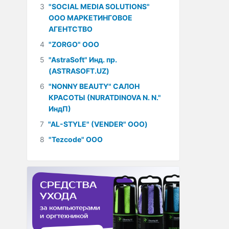
3
"SOCIAL MEDIA SOLUTIONS"
ООО МАРКЕТИНГОВОЕ
АГЕНТСТВО
4
"ZORGO" ООО
5
"AstraSoft" Инд. пр.
(ASTRASOFT.UZ)
6
"NONNY BEAUTY" САЛОН
КРАСОТЫ (NURATDINOVA N. N."
ИндП)
7
"AL-STYLE" (VENDER" ООО)
8
"Tezcode" ООО