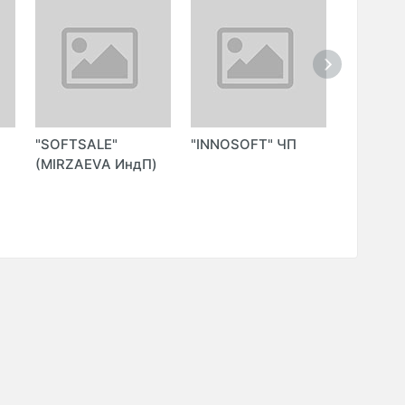
"SOFTSALE"
"INNOSOFT" ЧП
"ZIM-ZIM
(MIRZAEVA ИндП)
TECH IT
ООО)