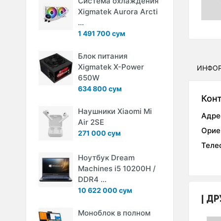
Система охлаждения
Xigmatek Aurora Arcti
...
1 491 700 сум
Блок питания
Xigmatek X-Power
ИНФО
650W
634 800 сум
Кон
Наушники Xiaomi Mi
Адре
Air 2SE
Орие
271 000 сум
Теле
Ноутбук Dream
Machines i5 10200H /
DDR4 ...
10 622 000 сум
ДР
Моноблок в полном