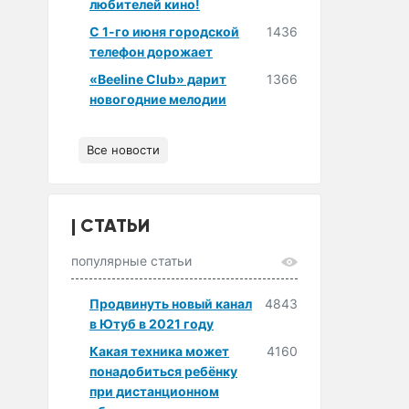
любителей кино!
С 1-го июня городской
1436
телефон дорожает
«Beeline Club» дарит
1366
новогодние мелодии
Все новости
СТАТЬИ
популярные статьи
Продвинуть новый канал
4843
в Ютуб в 2021 году
Какая техника может
4160
понадобиться ребёнку
при дистанционном