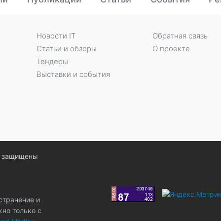
Новости IT
Обратная связь
Статьи и обзоры
О проекте
Тендеры
Выставки и события
ва защищены
странение и
жно только с