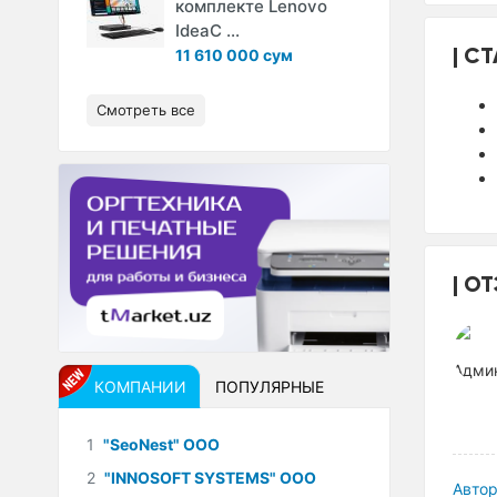
комплекте Lenovo
IdeaC ...
СТ
11 610 000 сум
Смотреть все
ОТ
КОМПАНИИ
ПОПУЛЯРНЫЕ
1
"SeoNest" ООО
2
"INNOSOFT SYSTEMS" ООО
Автор