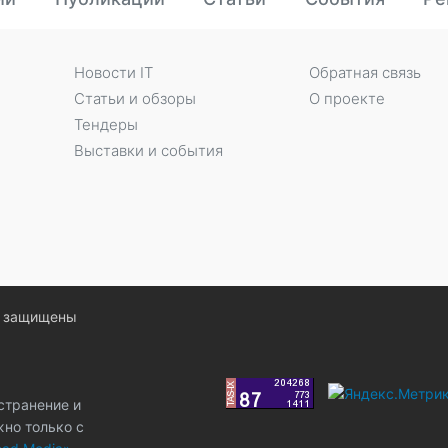
Новости IT
Обратная связь
Статьи и обзоры
О проекте
Тендеры
Выставки и события
ва защищены
странение и
жно только с