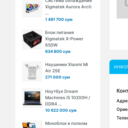
Система охлаждения
Xigmatek Aurora Arcti
...
1 491 700 сум
Блок питания
Xigmatek X-Power
650W
634 800 сум
Наушники Xiaomi Mi
ИНФО
Air 2SE
271 000 сум
Кон
Ноутбук Dream
Machines i5 10200H /
Адре
DDR4 ...
Орие
10 622 000 сум
Теле
Моноблок в полном