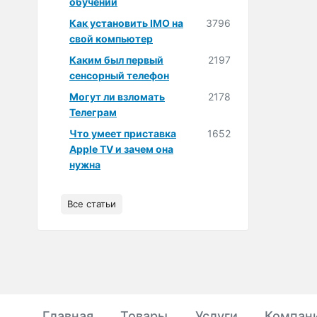
обучении
Как установить IMO на
3796
свой компьютер
Каким был первый
2197
сенсорный телефон
Могут ли взломать
2178
Телеграм
Что умеет приставка
1652
Apple TV и зачем она
нужна
Все статьи
Главная
Товары
Услуги
Компан