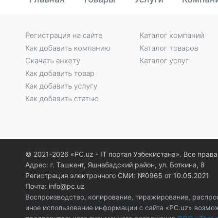
Регистрация на сайте
Каталог компаний
Как добавить компанию
Каталог товаров
Скачать анкету
Каталог услуг
Как добавить товар
Как добавить услугу
Как добавить статью
© 2021-2026 «PC.uz - IT портал Узбекистана». Все пра
Адрес: г. Ташкент, Яшнабадский район, ул. Боткина, 8
Регистрация электронного СМИ: №0965 от 10.05.2021
Почта: info@pc.uz
Воспроизводство, копирование, тиражирование, распро
иное использование информации с сайта «PC.uz» возмо