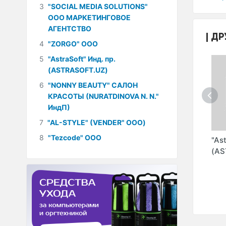
3
"SOCIAL MEDIA SOLUTIONS"
ООО МАРКЕТИНГОВОЕ
АГЕНТСТВО
ДР
4
"ZORGO" ООО
5
"AstraSoft" Инд. пр.
(ASTRASOFT.UZ)
6
"NONNY BEAUTY" САЛОН
КРАСОТЫ (NURATDINOVA N. N."
ИндП)
7
"AL-STYLE" (VENDER" ООО)
8
"Tezcode" ООО
"ELEKTRIKAM.UZ"
"TEXNOTRONIK
"As
ООО
ИНТЕРНЕТ-
PRO" ООО
(AS
МАГАЗИН
ЭЛЕКТРОТЕХНИЧЕСКОГО
ОБОРУДОВАНИЯ