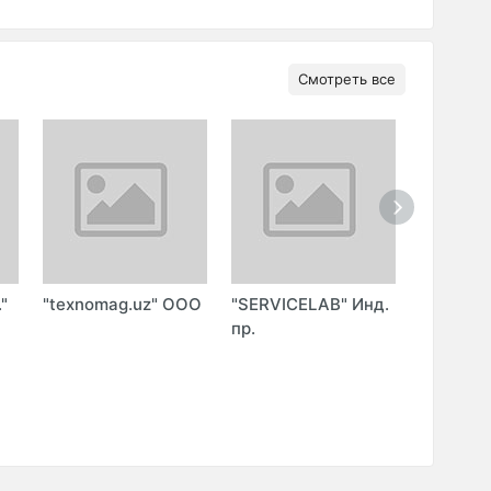
Смотреть все
"
"texnomag.uz" ООО
"SERVICELAB" Инд.
"ТУРА-Н
пр.