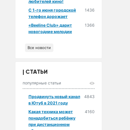
любителей кино!
С 1-го июня городской
1436
телефон дорожает
«Beeline Club» дарит
1366
новогодние мелодии
Все новости
СТАТЬИ
популярные статьи
Продвинуть новый канал
4843
в Ютуб в 2021 году
Какая техника может
4160
понадобиться ребёнку
при дистанционном