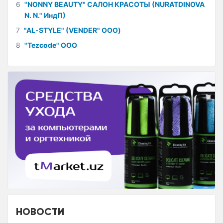
6
"NONNY BEAUTY" САЛОН КРАСОТЫ (NURATDINOVA
N. N." ИндП)
7
"AL-STYLE" (VENDER" ООО)
8
"Tezcode" ООО
НОВОСТИ