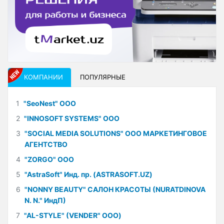
КОМПАНИИ
ПОПУЛЯРНЫЕ
1
"SeoNest" ООО
2
"INNOSOFT SYSTEMS" ООО
3
"SOCIAL MEDIA SOLUTIONS" ООО МАРКЕТИНГОВОЕ
АГЕНТСТВО
4
"ZORGO" ООО
5
"AstraSoft" Инд. пр. (ASTRASOFT.UZ)
6
"NONNY BEAUTY" САЛОН КРАСОТЫ (NURATDINOVA
N. N." ИндП)
7
"AL-STYLE" (VENDER" ООО)