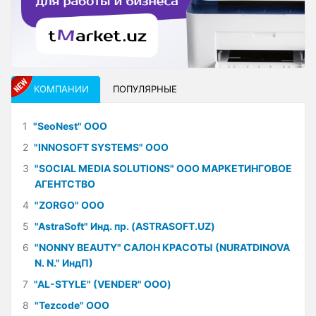
КОМПАНИИ
ПОПУЛЯРНЫЕ
1
"SeoNest" ООО
2
"INNOSOFT SYSTEMS" ООО
3
"SOCIAL MEDIA SOLUTIONS" ООО МАРКЕТИНГОВОЕ
АГЕНТСТВО
4
"ZORGO" ООО
5
"AstraSoft" Инд. пр. (ASTRASOFT.UZ)
6
"NONNY BEAUTY" САЛОН КРАСОТЫ (NURATDINOVA
N. N." ИндП)
7
"AL-STYLE" (VENDER" ООО)
8
"Tezcode" ООО