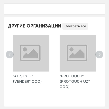
ДРУГИЕ ОРГАНИЗАЦИИ
Смотреть все
"AL-STYLE"
"PROTOUCH"
"
Н
(VENDER" ООО)
(PROTOUCH UZ"
L
ООО)
G