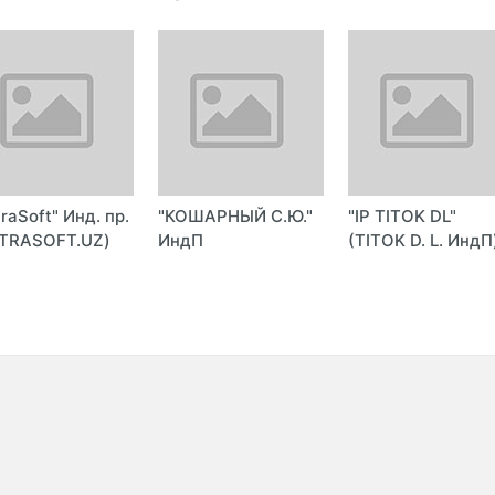
traSoft" Инд. пр.
"КОШАРНЫЙ С.Ю."
"IP TITOK DL"
TRASOFT.UZ)
ИндП
(TITOK D. L. ИндП