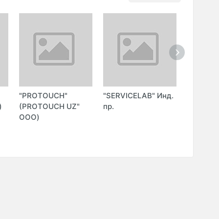
"PROTOUCH"
"SERVICELAB" Инд.
"GLOBAL
)
(PROTOUCH UZ"
пр.
ENGINEE
ООО)