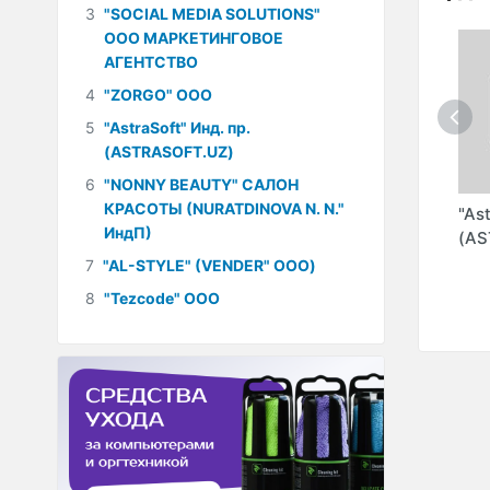
3
"SOCIAL MEDIA SOLUTIONS"
ООО МАРКЕТИНГОВОЕ
АГЕНТСТВО
4
"ZORGO" ООО
5
"AstraSoft" Инд. пр.
(ASTRASOFT.UZ)
6
"NONNY BEAUTY" САЛОН
КРАСОТЫ (NURATDINOVA N. N."
"DELTA SECURITY"
"FIRE SYSTEMS
"As
ИндП)
S
ООО ЧАСТНОЕ
NETWORK" ООО
(AS
ОО
ОХРАННОЕ
7
"AL-STYLE" (VENDER" ООО)
ПРЕДПРИЯТИЕ
8
"Tezcode" ООО