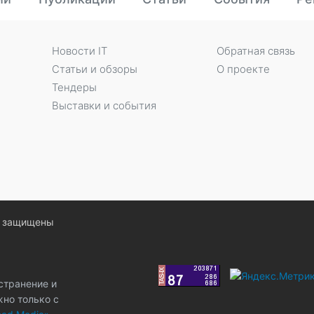
Новости IT
Обратная связь
Статьи и обзоры
О проекте
Тендеры
Выставки и события
ва защищены
странение и
жно только с