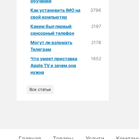
обучении
Как установить IMO на
3796
свой компьютер
Каким был первый
2197
сенсорный телефон
Могут ли взломать
2178
Телеграм
Что умеет приставка
1652
Apple TV и зачем она
нужна
Все статьи
Главная
Товары
Услуги
Компан