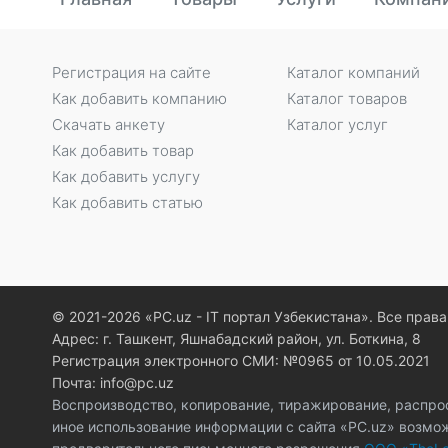
Регистрация на сайте
Каталог компаний
Как добавить компанию
Каталог товаров
Скачать анкету
Каталог услуг
Как добавить товар
Как добавить услугу
Как добавить статью
© 2021-2026 «PC.uz - IT портал Узбекистана». Все пра
Адрес: г. Ташкент, Яшнабадский район, ул. Боткина, 8
Регистрация электронного СМИ: №0965 от 10.05.2021
Почта: info@pc.uz
Воспроизводство, копирование, тиражирование, распро
иное использование информации с сайта «PC.uz» возмо