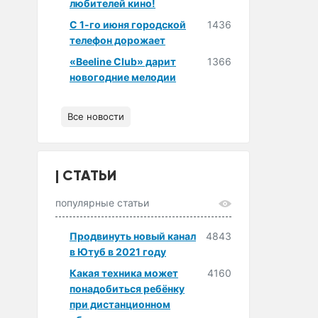
любителей кино!
С 1-го июня городской
1436
телефон дорожает
«Beeline Club» дарит
1366
новогодние мелодии
Все новости
СТАТЬИ
популярные статьи
Продвинуть новый канал
4843
в Ютуб в 2021 году
Какая техника может
4160
понадобиться ребёнку
при дистанционном