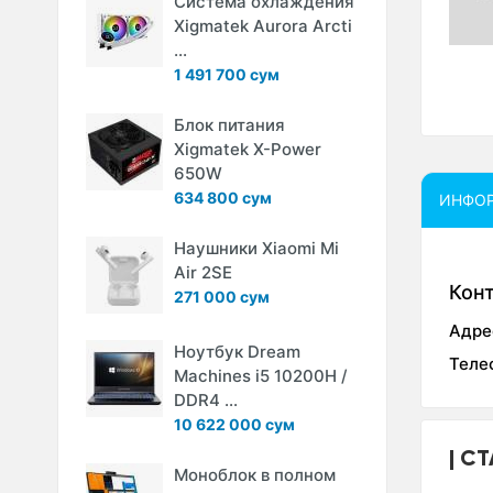
Система охлаждения
Xigmatek Aurora Arcti
...
1 491 700 сум
Блок питания
Xigmatek X-Power
650W
634 800 сум
ИНФО
Наушники Xiaomi Mi
Air 2SE
Кон
271 000 сум
Адре
Ноутбук Dream
Теле
Machines i5 10200H /
DDR4 ...
10 622 000 сум
СТ
Моноблок в полном