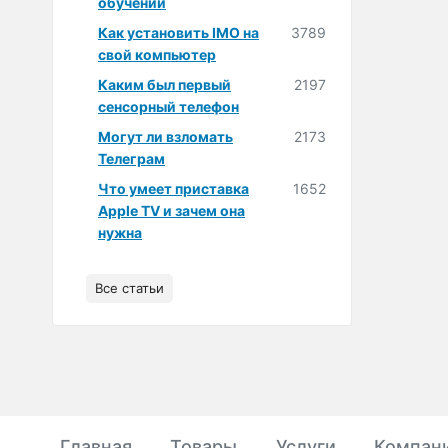
обучении
Как установить IMO на
3789
свой компьютер
Каким был первый
2197
сенсорный телефон
Могут ли взломать
2173
Телеграм
Что умеет приставка
1652
Apple TV и зачем она
нужна
Все статьи
Главная
Товары
Услуги
Компан