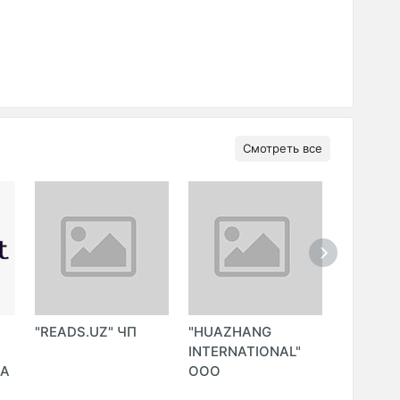
Смотреть все
"READS.UZ" ЧП
"HUAZHANG
"texnom
Й
INTERNATIONAL"
DA
ООО
P