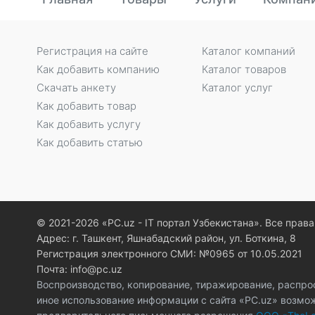
Регистрация на сайте
Каталог компаний
Как добавить компанию
Каталог товаров
Скачать анкету
Каталог услуг
Как добавить товар
Как добавить услугу
Как добавить статью
© 2021-2026 «PC.uz - IT портал Узбекистана». Все пра
Адрес: г. Ташкент, Яшнабадский район, ул. Боткина, 8
Регистрация электронного СМИ: №0965 от 10.05.2021
Почта: info@pc.uz
Воспроизводство, копирование, тиражирование, распро
иное использование информации с сайта «PC.uz» возмо