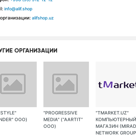
l:
info@alif.shop
 организации:
alifshop.uz
УГИЕ ОРГАНИЗАЦИИ
-STYLE"
"PROGRESSIVE
"TMARKET.UZ"
NDER" ООО)
MEDIA" (“AARTIT”
КОМПЬЮТЕРНЫ
ООО)
МАГАЗИН (MIRA
NETWORK GROU