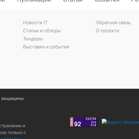
Новости IT
Обратная связь
Статьи и обзоры
О проекте
Тендеры
Выставки и события
ва защищены
странение и
жно только с