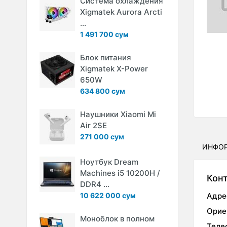
Система охлаждения
Xigmatek Aurora Arcti
...
1 491 700 сум
Блок питания
Xigmatek X-Power
650W
634 800 сум
Наушники Xiaomi Mi
Air 2SE
271 000 сум
ИНФО
Ноутбук Dream
Machines i5 10200H /
Кон
DDR4 ...
10 622 000 сум
Адре
Орие
Моноблок в полном
Теле