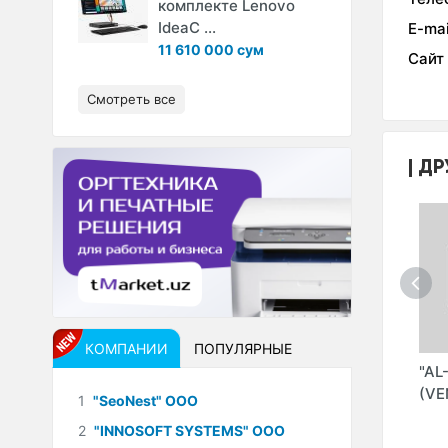
комплекте Lenovo
IdeaC ...
E-mai
11 610 000 сум
Сайт
Смотреть все
ДР
КОМПАНИИ
ПОПУЛЯРНЫЕ
"
"INDEEDSPORT"
"NUPPI" ТМ
"AL
S
ООО (Indeedsport)
(VE
1
"SeoNest" ООО
О)
2
"INNOSOFT SYSTEMS" ООО