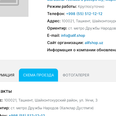
Режим работы:
Круглосуточно
Телефон:
+998 (55) 512-12-12
Адрес:
100021, Ташкент, Шайхонтохурс
Ориентир:
ст. метро Дружбы Народов
E-mail:
info@alif.shop
Сайт организации:
alifshop.uz
Информация о компании обновлен
РМАЦИЯ
СХЕМА ПРОЕЗДА
ФОТОГАЛЕРЕЯ
такты
с:
100021, Ташкент, Шайхонтохурский район, ул. Укчи, 3
нтир:
ст. метро Дружбы Народов (Халклар Дустлиги)
фон:
+998 (55) 512-12-12