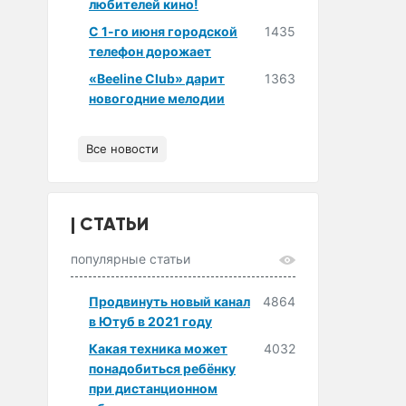
любителей кино!
С 1-го июня городской
1435
телефон дорожает
«Beeline Club» дарит
1363
новогодние мелодии
Все новости
СТАТЬИ
популярные статьи
Продвинуть новый канал
4864
в Ютуб в 2021 году
Какая техника может
4032
понадобиться ребёнку
при дистанционном