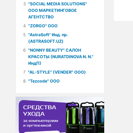
3
"SOCIAL MEDIA SOLUTIONS"
ООО МАРКЕТИНГОВОЕ
АГЕНТСТВО
4
"ZORGO" ООО
5
"AstraSoft" Инд. пр.
(ASTRASOFT.UZ)
6
"NONNY BEAUTY" САЛОН
КРАСОТЫ (NURATDINOVA N. N."
ИндП)
7
"AL-STYLE" (VENDER" ООО)
8
"Tezcode" ООО