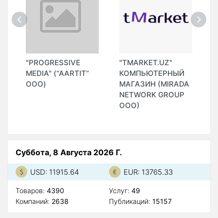
"PROGRESSIVE
"TMARKET.UZ"
"
MEDIA" (“AARTIT”
КОМПЬЮТЕРНЫЙ
ООО)
МАГАЗИН (MIRADA
NETWORK GROUP
ООО)
Суббота, 8 Августа 2026 Г.
USD: 11915.64
EUR: 13765.33
Товаров:
4390
Услуг:
49
Компаний:
2638
Публикаций:
15157