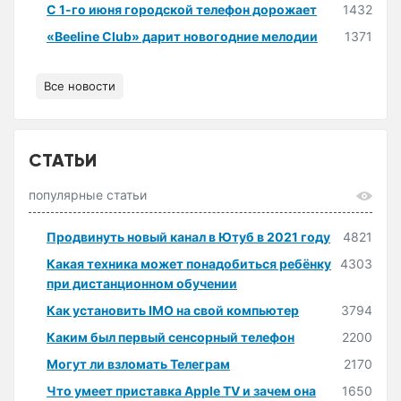
С 1-го июня городской телефон дорожает
1432
«Beeline Club» дарит новогодние мелодии
1371
Все новости
СТАТЬИ
популярные статьи
Продвинуть новый канал в Ютуб в 2021 году
4821
Какая техника может понадобиться ребёнку
4303
при дистанционном обучении
Как установить IMO на свой компьютер
3794
Каким был первый сенсорный телефон
2200
Могут ли взломать Телеграм
2170
Что умеет приставка Apple TV и зачем она
1650