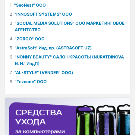
1
"SeoNest" ООО
2
"INNOSOFT SYSTEMS" ООО
3
"SOCIAL MEDIA SOLUTIONS" ООО МАРКЕТИНГОВОЕ
АГЕНТСТВО
4
"ZORGO" ООО
5
"AstraSoft" Инд. пр. (ASTRASOFT.UZ)
6
"NONNY BEAUTY" САЛОН КРАСОТЫ (NURATDINOVA
N. N." ИндП)
7
"AL-STYLE" (VENDER" ООО)
8
"Tezcode" ООО