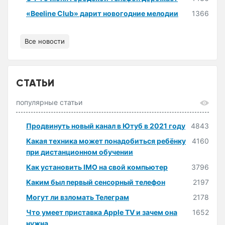
«Beeline Club» дарит новогодние мелодии
1366
Все новости
СТАТЬИ
популярные статьи
Продвинуть новый канал в Ютуб в 2021 году
4843
Какая техника может понадобиться ребёнку
4160
при дистанционном обучении
Как установить IMO на свой компьютер
3796
Каким был первый сенсорный телефон
2197
Могут ли взломать Телеграм
2178
Что умеет приставка Apple TV и зачем она
1652
нужна