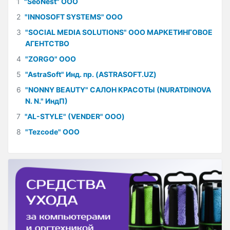
1
"SeoNest" ООО
2
"INNOSOFT SYSTEMS" ООО
3
"SOCIAL MEDIA SOLUTIONS" ООО МАРКЕТИНГОВОЕ
АГЕНТСТВО
4
"ZORGO" ООО
5
"AstraSoft" Инд. пр. (ASTRASOFT.UZ)
6
"NONNY BEAUTY" САЛОН КРАСОТЫ (NURATDINOVA
N. N." ИндП)
7
"AL-STYLE" (VENDER" ООО)
8
"Tezcode" ООО