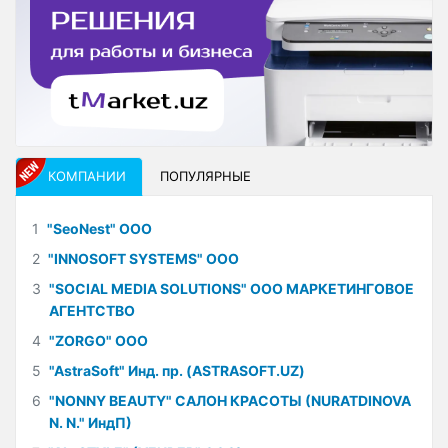
КОМПАНИИ
ПОПУЛЯРНЫЕ
1
"SeoNest" ООО
2
"INNOSOFT SYSTEMS" ООО
3
"SOCIAL MEDIA SOLUTIONS" ООО МАРКЕТИНГОВОЕ
АГЕНТСТВО
4
"ZORGO" ООО
5
"AstraSoft" Инд. пр. (ASTRASOFT.UZ)
6
"NONNY BEAUTY" САЛОН КРАСОТЫ (NURATDINOVA
N. N." ИндП)