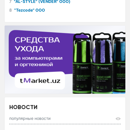
7
"AL-STYLE" (VENDER" ООО)
8
"Tezcode" ООО
НОВОСТИ
популярные новости