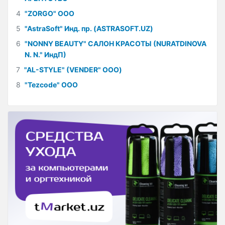
4
"ZORGO" ООО
5
"AstraSoft" Инд. пр. (ASTRASOFT.UZ)
6
"NONNY BEAUTY" САЛОН КРАСОТЫ (NURATDINOVA
N. N." ИндП)
7
"AL-STYLE" (VENDER" ООО)
8
"Tezcode" ООО