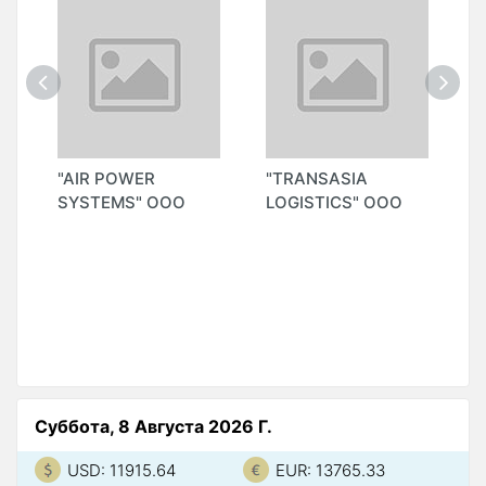
"AIR POWER
"TRANSASIA
"
SYSTEMS" ООО
LOGISTICS" ООО
I
во
A
"
I
A
П
Суббота, 8 Августа 2026 Г.
USD: 11915.64
EUR: 13765.33