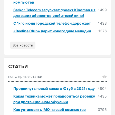
компьютер
Sarkor Telecom запускает проект Kinoman.uz
1499
для своих абонентов, любителей кино!
С 1-го июня городской телефон дорожает
1433
«Beeline Club» дарит новогодние мелодии
1376
Все новости
СТАТЬИ
популярные статьи
Продвинуть новый канал в Ютуб в 2021 году
4804
Какая техника может понадобиться ребёнку
4435
при дистанционном обучении
Как установить IMO на свой компьютер
3796