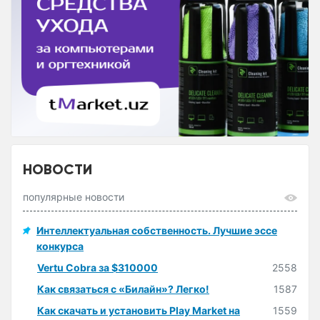
НОВОСТИ
популярные новости
Интеллектуальная собственность. Лучшие эссе
конкурса
Vertu Cobra за $310000
2558
Как связаться с «Билайн»? Легко!
1587
Как скачать и установить Play Market на
1559