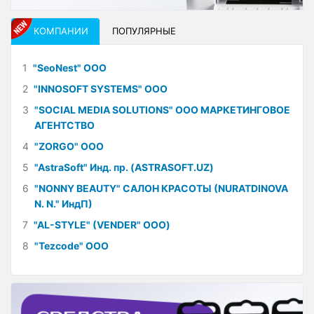
КОМПАНИИ
ПОПУЛЯРНЫЕ
1
"SeoNest" ООО
2
"INNOSOFT SYSTEMS" ООО
3
"SOCIAL MEDIA SOLUTIONS" ООО МАРКЕТИНГОВОЕ
АГЕНТСТВО
4
"ZORGO" ООО
5
"AstraSoft" Инд. пр. (ASTRASOFT.UZ)
6
"NONNY BEAUTY" САЛОН КРАСОТЫ (NURATDINOVA
N. N." ИндП)
7
"AL-STYLE" (VENDER" ООО)
8
"Tezcode" ООО