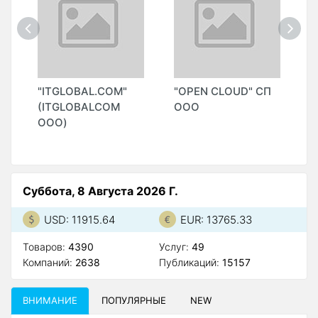
"
"ITGLOBAL.COM"
"OPEN CLOUD" СП
"
(ITGLOBALCOM
ООО
ООО)
Суббота, 8 Августа 2026 Г.
USD: 11915.64
EUR: 13765.33
Товаров:
4390
Услуг:
49
Компаний:
2638
Публикаций:
15157
ВНИМАНИЕ
ПОПУЛЯРНЫЕ
NEW