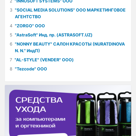
2
"INNOSOFT SYSTEMS" ООО
3
"SOCIAL MEDIA SOLUTIONS" ООО МАРКЕТИНГОВОЕ
АГЕНТСТВО
4
"ZORGO" ООО
5
"AstraSoft" Инд. пр. (ASTRASOFT.UZ)
6
"NONNY BEAUTY" САЛОН КРАСОТЫ (NURATDINOVA
N. N." ИндП)
7
"AL-STYLE" (VENDER" ООО)
8
"Tezcode" ООО