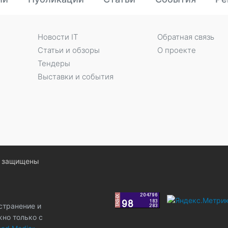
Новости IT
Обратная связь
Статьи и обзоры
О проекте
Тендеры
Выставки и события
ва защищены
странение и
жно только с