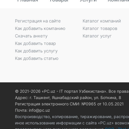
Регистрация на сайте
Каталог компаний
Как добавить компанию
Каталог товаров
Скачать анкету
Каталог услуг
Как добавить товар
Как добавить услугу
Как добавить статью
© 2021-2026 «PC.uz - IT портал Узбекистана». Все пра
Адрес: г. Ташкент, Яшнабадский район, ул. Боткина, 8
Регистрация электронного СМИ: №0965 от 10.05.2021
Почта: info@pc.uz
Воспроизводство, копирование, тиражирование, распро
иное использование информации с сайта «PC.uz» возмо