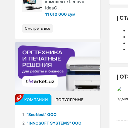
комплекте Lenovo
IdeaC ...
11 610 000 сум
СТ
Смотреть все
ОТ
КОМПАНИИ
ПОПУЛЯРНЫЕ
1
"SeoNest" ООО
2
"INNOSOFT SYSTEMS" ООО