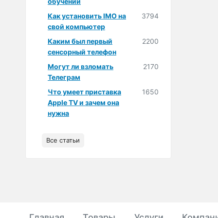
обучении
Как установить IMO на
3794
свой компьютер
Каким был первый
2200
сенсорный телефон
Могут ли взломать
2170
Телеграм
Что умеет приставка
1650
Apple TV и зачем она
нужна
Все статьи
Главная
Товары
Услуги
Компан