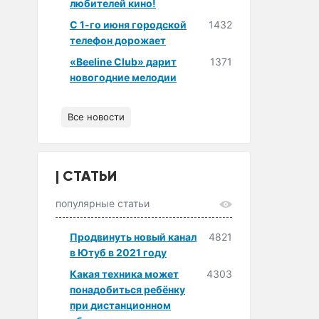
любителей кино!
С 1-го июня городской
1432
телефон дорожает
«Beeline Club» дарит
1371
новогодние мелодии
Все новости
СТАТЬИ
популярные статьи
Продвинуть новый канал
4821
в Ютуб в 2021 году
Какая техника может
4303
понадобиться ребёнку
при дистанционном