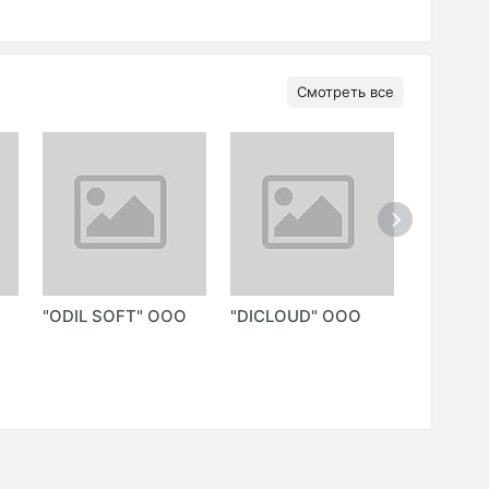
Смотреть все
"ODIL SOFT" ООО
"DICLOUD" ООО
"LEADIN
SOFTWA
(LEADIN