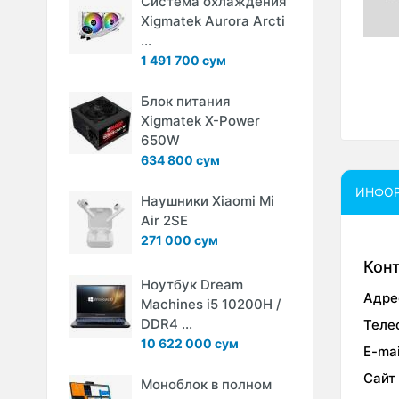
Система охлаждения
Xigmatek Aurora Arcti
...
1 491 700 сум
Блок питания
Xigmatek X-Power
650W
634 800 сум
ИНФО
Наушники Xiaomi Mi
Air 2SE
271 000 сум
Кон
Ноутбук Dream
Адре
Machines i5 10200H /
DDR4 ...
Теле
10 622 000 сум
E-mai
Сайт
Моноблок в полном