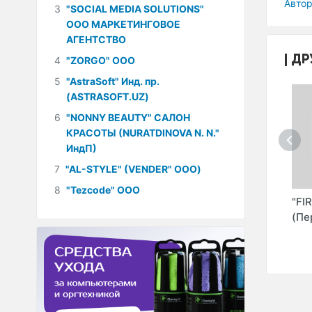
Автор
3
"SOCIAL MEDIA SOLUTIONS"
ООО МАРКЕТИНГОВОЕ
АГЕНТСТВО
ДР
4
"ZORGO" ООО
5
"AstraSoft" Инд. пр.
(ASTRASOFT.UZ)
6
"NONNY BEAUTY" САЛОН
КРАСОТЫ (NURATDINOVA N. N."
ИндП)
7
"AL-STYLE" (VENDER" ООО)
8
"Tezcode" ООО
"SABROMA
"MITRA" НОУ
"FI
 ООО
CONSULT" ООО
(Пе