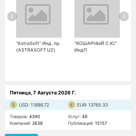
"
"AstraSoft" Инд. пр.
"КОШАРНЫЙ С.Ю."
"
(ASTRASOFT.UZ)
ИндП
(
Пятница, 7 Августа 2026 Г.
USD: 11886.72
EUR: 13765.33
Товаров:
4390
Услуг:
49
Компаний:
2638
Публикаций:
15157