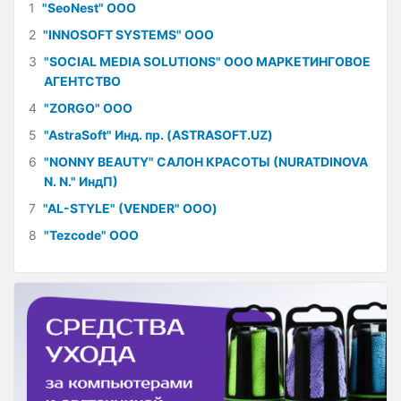
1
"SeoNest" ООО
2
"INNOSOFT SYSTEMS" ООО
3
"SOCIAL MEDIA SOLUTIONS" ООО МАРКЕТИНГОВОЕ
АГЕНТСТВО
4
"ZORGO" ООО
5
"AstraSoft" Инд. пр. (ASTRASOFT.UZ)
6
"NONNY BEAUTY" САЛОН КРАСОТЫ (NURATDINOVA
N. N." ИндП)
7
"AL-STYLE" (VENDER" ООО)
8
"Tezcode" ООО