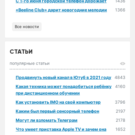
С 1-го июня городской телефон дорожает
1436
«Beeline Club» дарит новогодние мелодии
1366
Все новости
СТАТЬИ
популярные статьи
Продвинуть новый канал в Ютуб в 2021 году
4843
Какая техника может понадобиться ребёнку
4160
при дистанционном обучении
Как установить IMO на свой компьютер
3796
Каким был первый сенсорный телефон
2197
Могут ли взломать Телеграм
2178
Что умеет приставка Apple TV и зачем она
1652