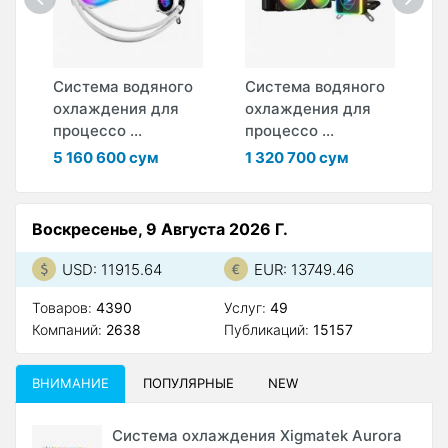
о
Система водяного
Система водяного
С
охлаждения для
охлаждения для
о
процессо ...
процессо ...
п
5 160 600 сум
1 320 700 сум
1
Воскресенье, 9 Августа 2026 Г.
USD: 11915.64
EUR: 13749.46
Товаров:
4390
Услуг:
49
Компаний:
2638
Публикаций:
15157
ВНИМАНИЕ
ПОПУЛЯРНЫЕ
NEW
Система охлаждения Xigmatek Aurora