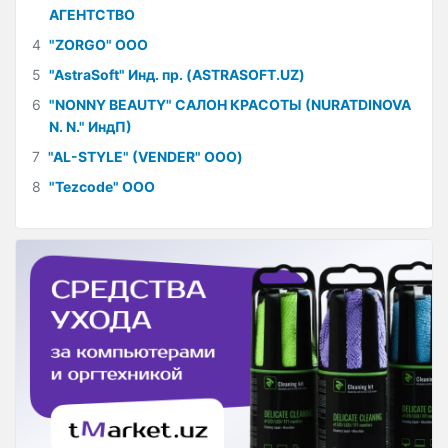
АГЕНТСТВО
4
"ZORGO" ООО
5
"AstraSoft" Инд. пр. (ASTRASOFT.UZ)
6
"NONNY BEAUTY" САЛОН КРАСОТЫ (NURATDINOVA
N. N." ИндП)
7
"AL-STYLE" (VENDER" ООО)
8
"Tezcode" ООО