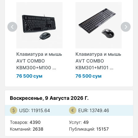
шь
Клавиатура и мышь
Клавиатура и мышь
К
AVT COMBO
AVT COMBO
L
KBM300+M100 ...
KBM301+M101 ...
S
76 500 сум
76 500 сум
5
Воскресенье, 9 Августа 2026 Г.
USD: 11915.64
EUR: 13749.46
Товаров:
4390
Услуг:
49
Компаний:
2638
Публикаций:
15157