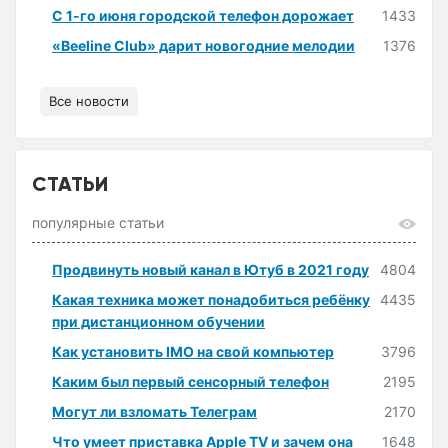
С 1-го июня городской телефон дорожает
1433
«Beeline Club» дарит новогодние мелодии
1376
Все новости
СТАТЬИ
популярные статьи
Продвинуть новый канал в Ютуб в 2021 году
4804
Какая техника может понадобиться ребёнку
4435
при дистанционном обучении
Как установить IMO на свой компьютер
3796
Каким был первый сенсорный телефон
2195
Могут ли взломать Телеграм
2170
Что умеет приставка Apple TV и зачем она
1648