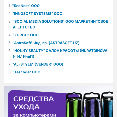
1
"SeoNest" ООО
2
"INNOSOFT SYSTEMS" ООО
3
"SOCIAL MEDIA SOLUTIONS" ООО МАРКЕТИНГОВОЕ
АГЕНТСТВО
4
"ZORGO" ООО
5
"AstraSoft" Инд. пр. (ASTRASOFT.UZ)
6
"NONNY BEAUTY" САЛОН КРАСОТЫ (NURATDINOVA
N. N." ИндП)
7
"AL-STYLE" (VENDER" ООО)
8
"Tezcode" ООО