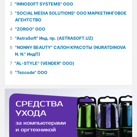
2
"INNOSOFT SYSTEMS" ООО
3
"SOCIAL MEDIA SOLUTIONS" ООО МАРКЕТИНГОВОЕ
АГЕНТСТВО
4
"ZORGO" ООО
5
"AstraSoft" Инд. пр. (ASTRASOFT.UZ)
6
"NONNY BEAUTY" САЛОН КРАСОТЫ (NURATDINOVA
N. N." ИндП)
7
"AL-STYLE" (VENDER" ООО)
8
"Tezcode" ООО