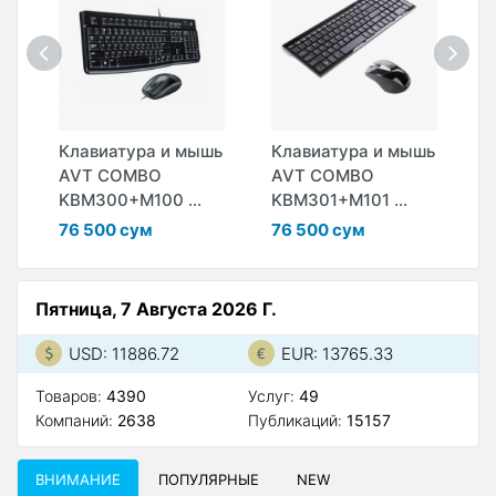
шь
Клавиатура и мышь
Клавиатура и мышь
К
AVT COMBO
AVT COMBO
L
KBM300+M100 ...
KBM301+M101 ...
S
76 500 сум
76 500 сум
5
Пятница, 7 Августа 2026 Г.
USD: 11886.72
EUR: 13765.33
Товаров:
4390
Услуг:
49
Компаний:
2638
Публикаций:
15157
ВНИМАНИЕ
ПОПУЛЯРНЫЕ
NEW