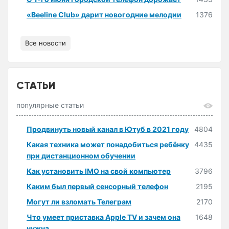
«Beeline Club» дарит новогодние мелодии
1376
Все новости
СТАТЬИ
популярные статьи
Продвинуть новый канал в Ютуб в 2021 году
4804
Какая техника может понадобиться ребёнку
4435
при дистанционном обучении
Как установить IMO на свой компьютер
3796
Каким был первый сенсорный телефон
2195
Могут ли взломать Телеграм
2170
Что умеет приставка Apple TV и зачем она
1648
нужна