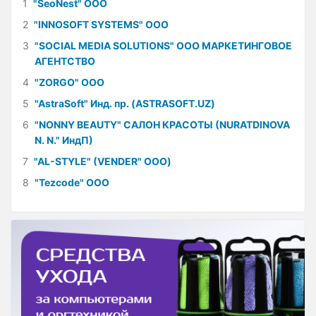
1
"SeoNest" ООО
2
"INNOSOFT SYSTEMS" ООО
3
"SOCIAL MEDIA SOLUTIONS" ООО МАРКЕТИНГОВОЕ
АГЕНТСТВО
4
"ZORGO" ООО
5
"AstraSoft" Инд. пр. (ASTRASOFT.UZ)
6
"NONNY BEAUTY" САЛОН КРАСОТЫ (NURATDINOVA
N. N." ИндП)
7
"AL-STYLE" (VENDER" ООО)
8
"Tezcode" ООО