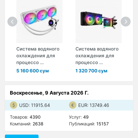
о
Система водяного
Система водяного
С
охлаждения для
охлаждения для
о
процессо ...
процессо ...
п
5 160 600 сум
1 320 700 сум
1
Воскресенье, 9 Августа 2026 Г.
USD: 11915.64
EUR: 13749.46
Товаров:
4390
Услуг:
49
Компаний:
2638
Публикаций:
15157