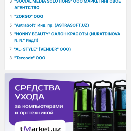
3
"SOCIAL MEDIA SOLUTIONS" ООО МАРКЕТИНГОВОЕ
АГЕНТСТВО
4
"ZORGO" ООО
5
"AstraSoft" Инд. пр. (ASTRASOFT.UZ)
6
"NONNY BEAUTY" САЛОН КРАСОТЫ (NURATDINOVA
N. N." ИндП)
7
"AL-STYLE" (VENDER" ООО)
8
"Tezcode" ООО