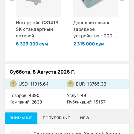
й
Интерфейс CS141B
Дополнительное
Д
SK стандартный
зарядное
з
сетевой ...
устройство - 200 ...
у
..
6 325 000 сум
2 315 000 сум
3
Суббота, 8 Августа 2026 Г.
USD: 11915.64
EUR: 13765.33
Товаров:
4390
Услуг:
49
Компаний:
2638
Публикаций:
15157
ВНИМАНИЕ
ПОПУЛЯРНЫЕ
NEW
Система охлаждения Xigmatek Aurora