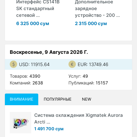
й
Интерфейс CS141B
Дополнительное
Д
SK стандартный
зарядное
з
сетевой ...
устройство - 200 ...
у
..
6 325 000 сум
2 315 000 сум
3
Воскресенье, 9 Августа 2026 Г.
USD: 11915.64
EUR: 13749.46
Товаров:
4390
Услуг:
49
Компаний:
2638
Публикаций:
15157
ВНИМАНИЕ
ПОПУЛЯРНЫЕ
NEW
Система охлаждения Xigmatek Aurora
Arcti ...
1 491 700 сум