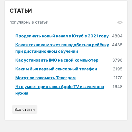
СТАТЬИ
популярные статьи
Продвинуть новый канал в Ютуб в 2021 году
4804
Какая техника может понадобиться ребёнку
4435
при дистанционном обучении
Как установить IMO на свой компьютер
3796
Каким был первый сенсорный телефон
2195
Могут ли взломать Телеграм
2170
Что умеет приставка Apple TV и зачем она
1648
нужна
Все статьи