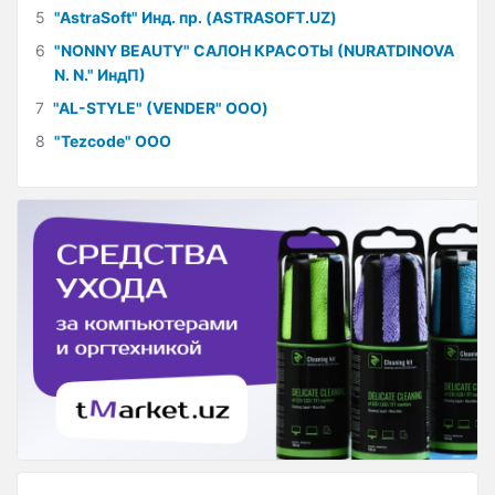
5
"AstraSoft" Инд. пр. (ASTRASOFT.UZ)
6
"NONNY BEAUTY" САЛОН КРАСОТЫ (NURATDINOVA
N. N." ИндП)
7
"AL-STYLE" (VENDER" ООО)
8
"Tezcode" ООО