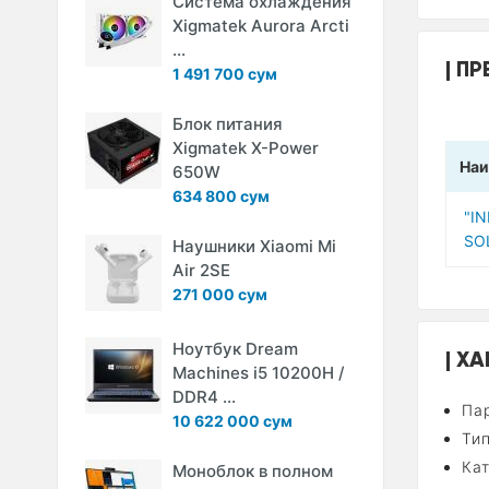
Система охлаждения
Xigmatek Aurora Arcti
...
ПР
1 491 700 сум
Блок питания
Xigmatek X-Power
Наи
650W
634 800 сум
"I
SO
Наушники Xiaomi Mi
Air 2SE
271 000 сум
Ноутбук Dream
ХА
Machines i5 10200H /
DDR4 ...
Па
10 622 000 сум
Тип
Кат
Моноблок в полном