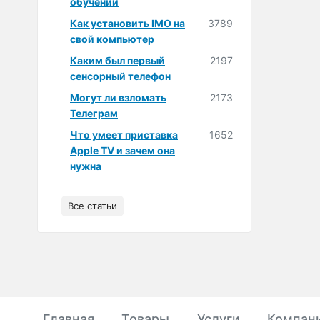
обучении
Как установить IMO на
3789
свой компьютер
Каким был первый
2197
сенсорный телефон
Могут ли взломать
2173
Телеграм
Что умеет приставка
1652
Apple TV и зачем она
нужна
Все статьи
Главная
Товары
Услуги
Компан