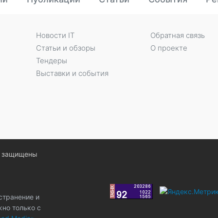
Новости IT
Обратная связь
Статьи и обзоры
О проекте
Тендеры
Выставки и события
ва защищены
странение и
жно только с