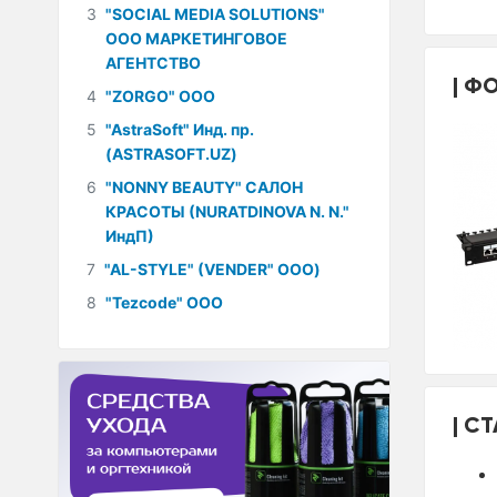
3
"SOCIAL MEDIA SOLUTIONS"
ООО МАРКЕТИНГОВОЕ
АГЕНТСТВО
ФО
4
"ZORGO" ООО
5
"AstraSoft" Инд. пр.
(ASTRASOFT.UZ)
6
"NONNY BEAUTY" САЛОН
КРАСОТЫ (NURATDINOVA N. N."
ИндП)
7
"AL-STYLE" (VENDER" ООО)
8
"Tezcode" ООО
СТ