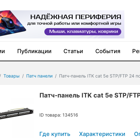
ии
Публикации
Статьи
События
Ре
Товары
Патч панели
Патч-панель ITK cat 5e STP/FTP 24 п
Патч-панель ITK cat 5e STP/FT
ID товара: 134516
Где купить
Характеристики
О