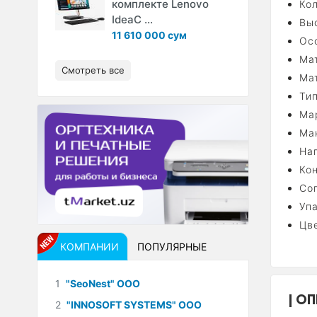
комплекте Lenovo
Кол
IdeaC ...
Выс
11 610 000 сум
Ос
Мат
Смотреть все
Мат
Тип
Ма
Мак
Нап
Ко
Со
Упа
Цв
КОМПАНИИ
ПОПУЛЯРНЫЕ
1
"SeoNest" ООО
ОП
2
"INNOSOFT SYSTEMS" ООО