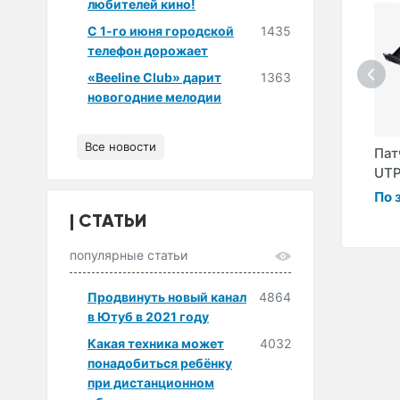
любителей кино!
С 1-го июня городской
1435
телефон дорожает
«Beeline Club» дарит
1363
новогодние мелодии
Все новости
ь cat
Патч-панель
Патч-панель ITK
Пат
9″ 1U
телефонная ITK 1U
cat 6 STP/FTP 24
UTP
50 портов
порта
По 
По запросу
По запросу
СТАТЬИ
популярные статьи
Продвинуть новый канал
4864
в Ютуб в 2021 году
Какая техника может
4032
понадобиться ребёнку
при дистанционном