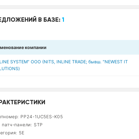
ЕДЛОЖЕНИЙ В БАЗЕ:
1
менование компании
NLINE SYSTEM" ООО (NITS, INLINE TRADE; бывш. "NEWEST IT
LUTIONS)
РАКТЕРИСТИКИ
ртномер: PP24-1UC5ES-K05
 патч-панели: STP
егория: 5E