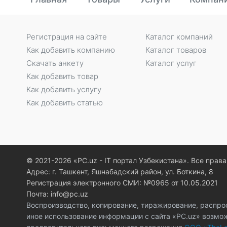
Регистрация на сайте
Каталог компаний
Как добавить компанию
Каталог товаров
Скачать анкету
Каталог услуг
Как добавить товар
Как добавить услугу
Как добавить статью
© 2021-2026 «PC.uz - IT портал Узбекистана». Все пра
Адрес: г. Ташкент, Яшнабадский район, ул. Боткина, 8
Регистрация электронного СМИ: №0965 от 10.05.2021
Почта: info@pc.uz
Воспроизводство, копирование, тиражирование, распро
иное использование информации с сайта «PC.uz» возмо