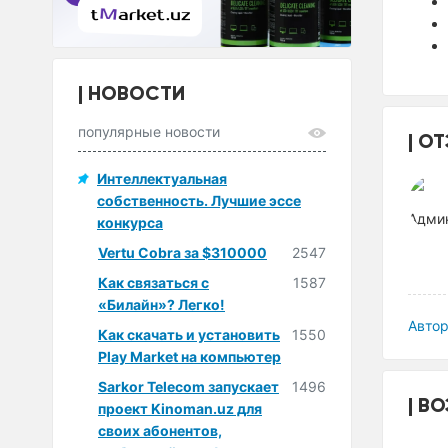
НОВОСТИ
популярные новости
ОТ
Интеллектуальная
собственность. Лучшие эссе
конкурса
Vertu Cobra за $310000
2547
Как связаться с
1587
«Билайн»? Легко!
Автор
Как скачать и установить
1550
Play Market на компьютер
Sarkor Telecom запускает
1496
ВО
проект Kinoman.uz для
своих абонентов,