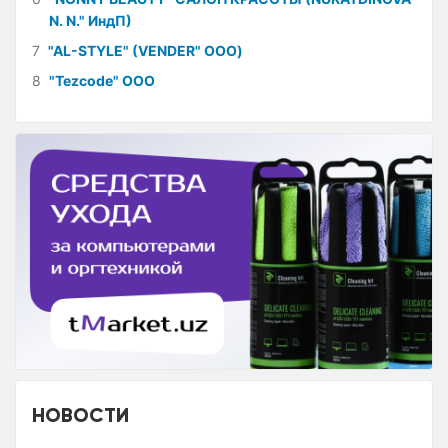
N. N." ИндП)
7
"AL-STYLE" (VENDER" ООО)
8
"Tezcode" ООО
НОВОСТИ