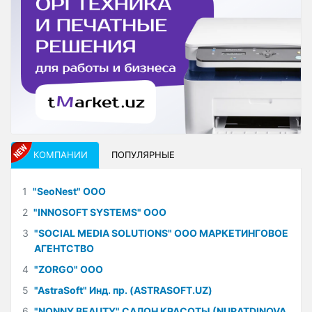
КОМПАНИИ
ПОПУЛЯРНЫЕ
1
"SeoNest" ООО
2
"INNOSOFT SYSTEMS" ООО
3
"SOCIAL MEDIA SOLUTIONS" ООО МАРКЕТИНГОВОЕ
АГЕНТСТВО
4
"ZORGO" ООО
5
"AstraSoft" Инд. пр. (ASTRASOFT.UZ)
6
"NONNY BEAUTY" САЛОН КРАСОТЫ (NURATDINOVA