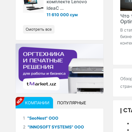
комплекте Lenovo
IdeaC ...
11 610 000 сум
Что 
Optim
Смотреть все
В ста
бизне
конте
Обзор
стран
КОМПАНИИ
ПОПУЛЯРНЫЕ
СТ
1
"SeoNest" ООО
2
"INNOSOFT SYSTEMS" ООО