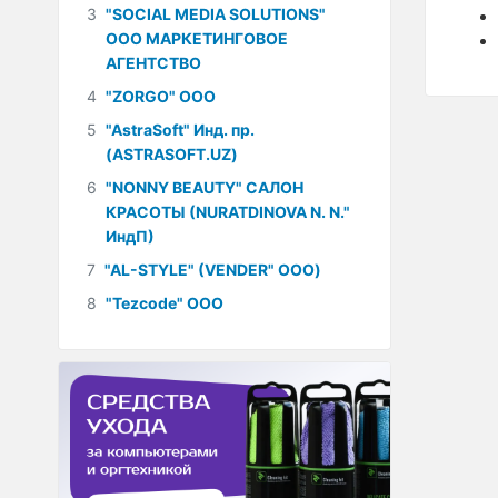
3
"SOCIAL MEDIA SOLUTIONS"
ООО МАРКЕТИНГОВОЕ
АГЕНТСТВО
4
"ZORGO" ООО
5
"AstraSoft" Инд. пр.
(ASTRASOFT.UZ)
6
"NONNY BEAUTY" САЛОН
КРАСОТЫ (NURATDINOVA N. N."
ИндП)
7
"AL-STYLE" (VENDER" ООО)
8
"Tezcode" ООО