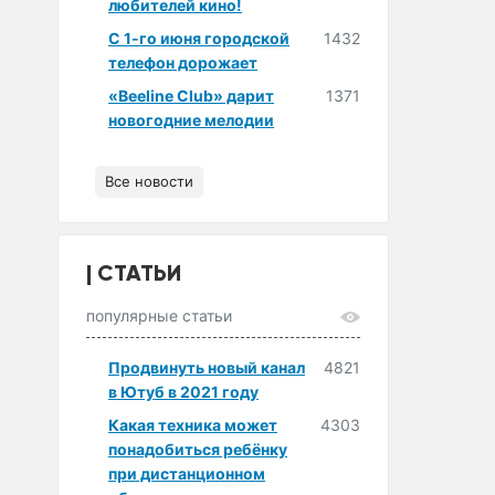
любителей кино!
С 1-го июня городской
1432
телефон дорожает
«Beeline Club» дарит
1371
новогодние мелодии
Все новости
СТАТЬИ
популярные статьи
Продвинуть новый канал
4821
в Ютуб в 2021 году
Какая техника может
4303
понадобиться ребёнку
при дистанционном