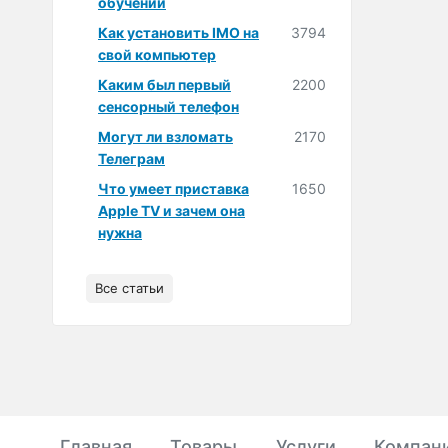
обучении
Как установить IMO на
3794
свой компьютер
Каким был первый
2200
сенсорный телефон
Могут ли взломать
2170
Телеграм
Что умеет приставка
1650
Apple TV и зачем она
нужна
Все статьи
Главная
Товары
Услуги
Компан