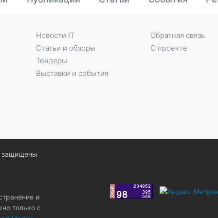
Новости IT
Обратная связь
Статьи и обзоры
О проекте
Тендеры
Выставки и события
ва защищены
странение и
жно только с