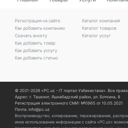
Регистрация на сайте
Каталог компаний
Как добавить компанию
Каталог товаров
Скачать анкету
Каталог услуг
Как добавить товар
Как добавить услугу
Как добавить статью
© 2021-2026 «PC.uz - IT портал Узбекистана». Все пра
Адрес: г. Ташкент, Яшнабадский район, ул. Боткина, 8
Регистрация электронного СМИ: №0965 от 10.05.2021
Почта: info@pc.uz
Воспроизводство, копирование, тиражирование, распро
иное использование информации с сайта «PC.uz» возмо