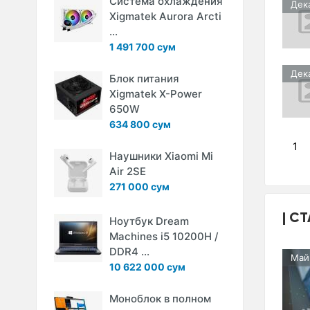
Система охлаждения
Дек
Xigmatek Aurora Arcti
...
1 491 700 сум
Дек
Блок питания
Xigmatek X-Power
650W
634 800 сум
1
Наушники Xiaomi Mi
Air 2SE
271 000 сум
СТ
Ноутбук Dream
Machines i5 10200H /
DDR4 ...
Май
10 622 000 сум
Моноблок в полном