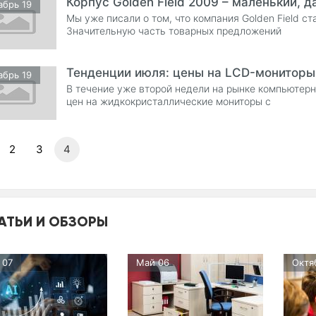
Корпус Golden Field 2009 – маленький, д
абрь 19
Мы уже писали о том, что компания Golden Field с
Значительную часть товарных предложений
Тенденции июля: цены на LCD-мониторы
абрь 19
В течение уже второй недели на рынке компьюте
цен на жидкокристаллические мониторы с
2
3
4
АТЬИ И ОБЗОРЫ
 07
Май 06
Октя