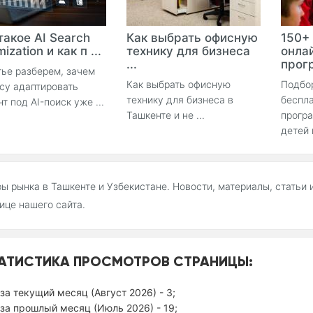
такое AI Search
Как выбрать офисную
150+
ization и как п ...
технику для бизнеса
онла
...
прогр
тье разберем, зачем
Как выбрать офисную
Подбо
су адаптировать
технику для бизнеса в
беспла
нт под AI-поиск уже ...
Ташкенте и не ...
прогр
детей 
ы рынка в Ташкенте и Узбекистане. Новости, материалы, статьи 
ице нашего сайта.
АТИСТИКА ПРОСМОТРОВ СТРАНИЦЫ:
за текущий месяц (Август 2026) - 3;
за прошлый месяц (Июль 2026) - 19;