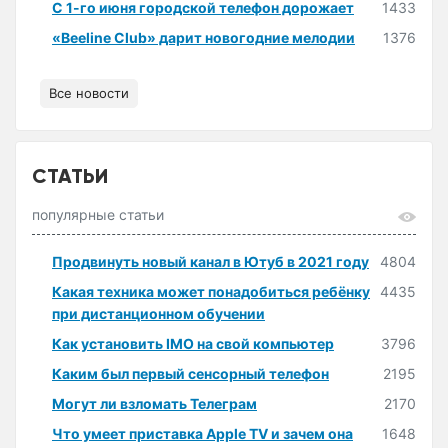
С 1-го июня городской телефон дорожает
1433
«Beeline Club» дарит новогодние мелодии
1376
Все новости
СТАТЬИ
популярные статьи
Продвинуть новый канал в Ютуб в 2021 году
4804
Какая техника может понадобиться ребёнку
4435
при дистанционном обучении
Как установить IMO на свой компьютер
3796
Каким был первый сенсорный телефон
2195
Могут ли взломать Телеграм
2170
Что умеет приставка Apple TV и зачем она
1648