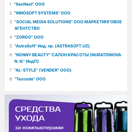
1
"SeoNest" ООО
2
"INNOSOFT SYSTEMS" ООО
3
"SOCIAL MEDIA SOLUTIONS" ООО МАРКЕТИНГОВОЕ
АГЕНТСТВО
4
"ZORGO" ООО
5
"AstraSoft" Инд. пр. (ASTRASOFT.UZ)
6
"NONNY BEAUTY" САЛОН КРАСОТЫ (NURATDINOVA
N. N." ИндП)
7
"AL-STYLE" (VENDER" ООО)
8
"Tezcode" ООО