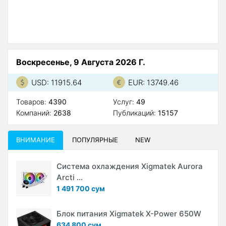
А
Воскресенье, 9 Августа 2026 Г.
USD: 11915.64
EUR: 13749.46
Товаров:
4390
Услуг:
49
Компаний:
2638
Публикаций:
15157
ВНИМАНИЕ
ПОПУЛЯРНЫЕ
NEW
Система охлаждения Xigmatek Aurora
Arcti ...
1 491 700 сум
Блок питания Xigmatek X-Power 650W
634 800 сум