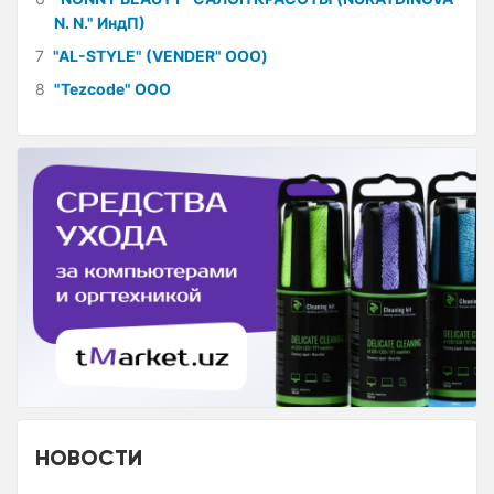
N. N." ИндП)
7
"AL-STYLE" (VENDER" ООО)
8
"Tezcode" ООО
НОВОСТИ