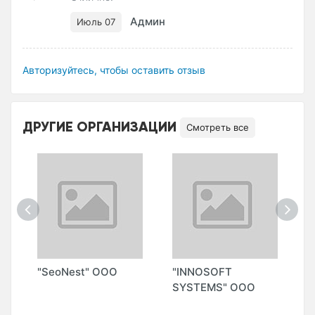
Админ
Июль 07
Авторизуйтесь, чтобы оставить отзыв
ДРУГИЕ ОРГАНИЗАЦИИ
Смотреть все
"
"SeoNest" ООО
"INNOSOFT
"
SYSTEMS" ООО
S
М