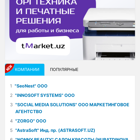
КОМПАНИИ
ПОПУЛЯРНЫЕ
1
"SeoNest" ООО
2
"INNOSOFT SYSTEMS" ООО
3
"SOCIAL MEDIA SOLUTIONS" ООО МАРКЕТИНГОВОЕ
АГЕНТСТВО
4
"ZORGO" ООО
5
"AstraSoft" Инд. пр. (ASTRASOFT.UZ)
6
"NONNY BEAUTY" САЛОН КРАСОТЫ (NURATDINOVA