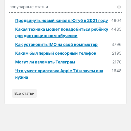
популярные статьи
Продвинуть новый канал в Ютуб в 2021 году
4804
Какая техника может понадобиться ребёнку
4435
при дистанционном обучении
Как установить IMO на свой компьютер
3796
Каким был первый сенсорный телефон
2195
Могут ли взломать Телеграм
2170
Что умеет приставка Apple TV и зачем она
1648
нужна
Все статьи