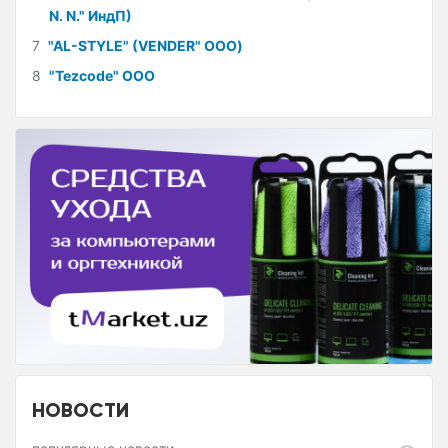
N. N." ИндП)
7
"AL-STYLE" (VENDER" ООО)
8
"Tezcode" ООО
НОВОСТИ