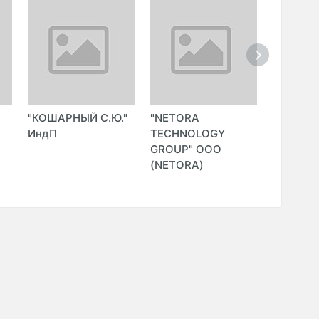
"КОШАРНЫЙ С.Ю."
"NETORA
"SOFTSA
ИндП
TECHNOLOGY
(MIRZAE
GROUP" ООО
(NETORA)