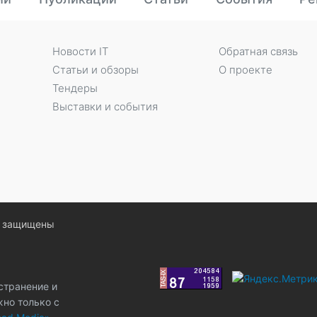
Новости IT
Обратная связь
Статьи и обзоры
О проекте
Тендеры
Выставки и события
ва защищены
странение и
жно только с