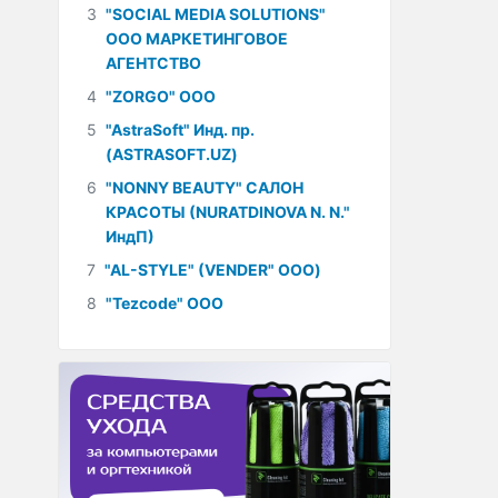
3
"SOCIAL MEDIA SOLUTIONS"
ООО МАРКЕТИНГОВОЕ
АГЕНТСТВО
4
"ZORGO" ООО
5
"AstraSoft" Инд. пр.
(ASTRASOFT.UZ)
6
"NONNY BEAUTY" САЛОН
КРАСОТЫ (NURATDINOVA N. N."
ИндП)
7
"AL-STYLE" (VENDER" ООО)
8
"Tezcode" ООО