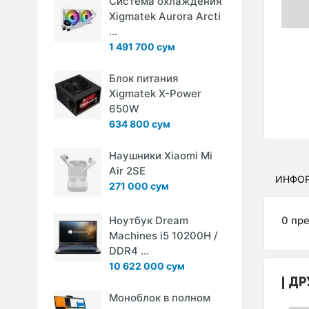
Система охлаждения
Xigmatek Aurora Arcti
...
1 491 700 сум
Блок питания
Xigmatek X-Power
650W
634 800 сум
Наушники Xiaomi Mi
Air 2SE
ИНФО
271 000 сум
Ноутбук Dream
0 пр
Machines i5 10200H /
DDR4 ...
10 622 000 сум
ДР
Моноблок в полном