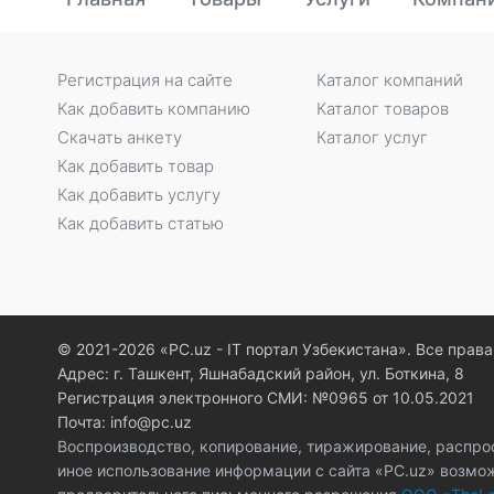
Регистрация на сайте
Каталог компаний
Как добавить компанию
Каталог товаров
Скачать анкету
Каталог услуг
Как добавить товар
Как добавить услугу
Как добавить статью
© 2021-2026 «PC.uz - IT портал Узбекистана». Все пра
Адрес: г. Ташкент, Яшнабадский район, ул. Боткина, 8
Регистрация электронного СМИ: №0965 от 10.05.2021
Почта: info@pc.uz
Воспроизводство, копирование, тиражирование, распро
иное использование информации с сайта «PC.uz» возмо