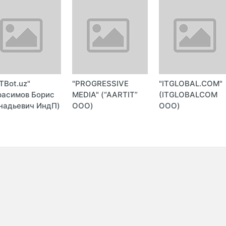
TBot.uz"
"PROGRESSIVE
"ITGLOBAL.COM"
расимов Борис
MEDIA" (“AARTIT”
(ITGLOBALCOM
надьевич ИндП)
ООО)
ООО)