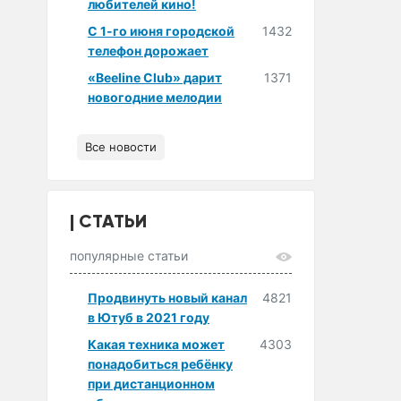
любителей кино!
С 1-го июня городской
1432
телефон дорожает
«Beeline Club» дарит
1371
новогодние мелодии
Все новости
СТАТЬИ
популярные статьи
Продвинуть новый канал
4821
в Ютуб в 2021 году
Какая техника может
4303
понадобиться ребёнку
при дистанционном