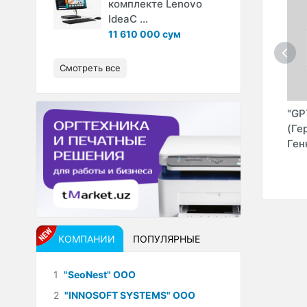
комплекте Lenovo
IdeaC ...
11 610 000 сум
Смотреть все
 ЧП
"ZIM-ZIM" ТМ (I
"SWITZERLAND
"GP
TECH IT GROUP"
GROUP" ООО
(Ге
ООО)
Ген
КОМПАНИИ
ПОПУЛЯРНЫЕ
1
"SeoNest" ООО
2
"INNOSOFT SYSTEMS" ООО