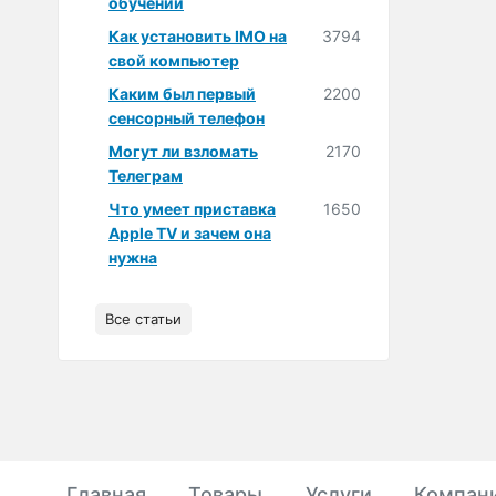
обучении
Как установить IMO на
3794
свой компьютер
Каким был первый
2200
сенсорный телефон
Могут ли взломать
2170
Телеграм
Что умеет приставка
1650
Apple TV и зачем она
нужна
Все статьи
Главная
Товары
Услуги
Компан