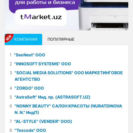
КОМПАНИИ
ПОПУЛЯРНЫЕ
1
"SeoNest" ООО
2
"INNOSOFT SYSTEMS" ООО
3
"SOCIAL MEDIA SOLUTIONS" ООО МАРКЕТИНГОВОЕ
АГЕНТСТВО
4
"ZORGO" ООО
5
"AstraSoft" Инд. пр. (ASTRASOFT.UZ)
6
"NONNY BEAUTY" САЛОН КРАСОТЫ (NURATDINOVA
N. N." ИндП)
7
"AL-STYLE" (VENDER" ООО)
8
"Tezcode" ООО