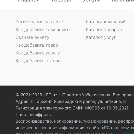
Регистрация на сайте
Каталог компаний
Как добавить компанию
Каталог товаров
Скачать анкету
Каталог услуг
Как добавить товар
Как добавить услугу
Как добавить статью
© 2021-2026 «PC.uz - IT портал Узбекистана». Все пра
Адрес: г. Ташкент, Яшнабадский район, ул. Боткина, 8
Регистрация электронного СМИ: №0965 от 10.05.2021
Почта: info@pc.uz
Воспроизводство, копирование, тиражирование, распро
иное использование информации с сайта «PC.uz» возмо