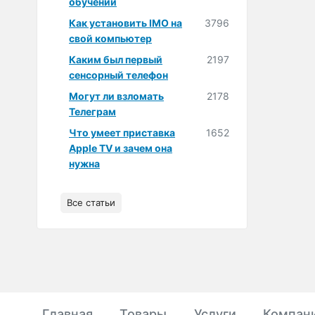
обучении
Как установить IMO на
3796
свой компьютер
Каким был первый
2197
сенсорный телефон
Могут ли взломать
2178
Телеграм
Что умеет приставка
1652
Apple TV и зачем она
нужна
Все статьи
Главная
Товары
Услуги
Компан