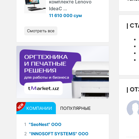
комплекте Lenovo
IdeaC ...
11 610 000 сум
СТ
Смотреть все
ОТ
КОМПАНИИ
ПОПУЛЯРНЫЕ
1
"SeoNest" ООО
2
"INNOSOFT SYSTEMS" ООО