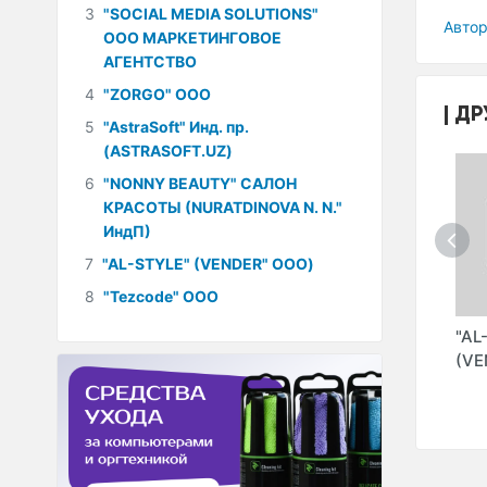
3
"SOCIAL MEDIA SOLUTIONS"
Автор
ООО МАРКЕТИНГОВОЕ
АГЕНТСТВО
4
"ZORGO" ООО
ДР
5
"AstraSoft" Инд. пр.
(ASTRASOFT.UZ)
6
"NONNY BEAUTY" САЛОН
КРАСОТЫ (NURATDINOVA N. N."
ИндП)
7
"AL-STYLE" (VENDER" ООО)
8
"Tezcode" ООО
"STEADY PIXEL"
"TECHNO LOFT"
"AL
ООО
ООО
(VE