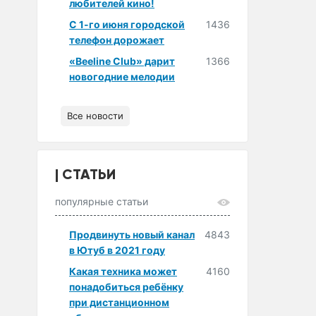
любителей кино!
С 1-го июня городской
1436
телефон дорожает
«Beeline Club» дарит
1366
новогодние мелодии
Все новости
СТАТЬИ
популярные статьи
Продвинуть новый канал
4843
в Ютуб в 2021 году
Какая техника может
4160
понадобиться ребёнку
при дистанционном