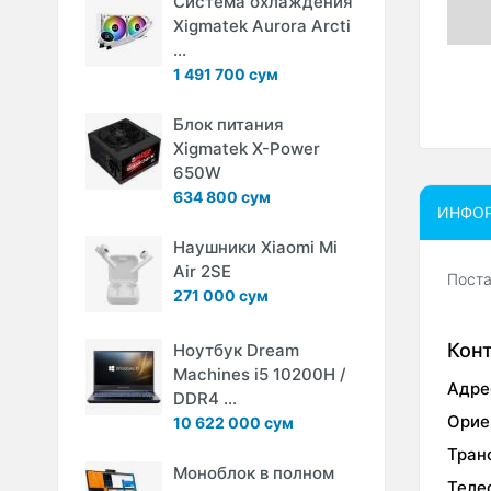
Система охлаждения
Xigmatek Aurora Arcti
...
1 491 700 сум
Блок питания
Xigmatek X-Power
650W
634 800 сум
ИНФО
Наушники Xiaomi Mi
Air 2SE
Поста
271 000 сум
Кон
Ноутбук Dream
Machines i5 10200H /
Адре
DDR4 ...
Орие
10 622 000 сум
Тран
Моноблок в полном
Теле