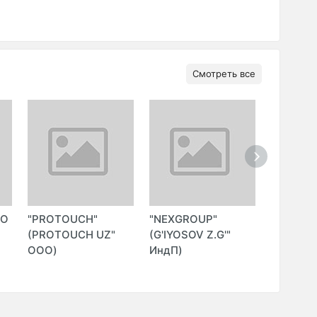
Смотреть все
ОО
"PROTOUCH"
"NEXGROUP"
"SOFTY
(PROTOUCH UZ"
(G'IYOSOV Z.G'"
(Softy)
ООО)
ИндП)