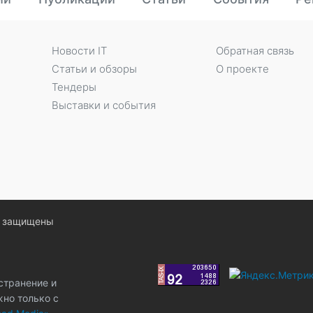
Новости IT
Обратная связь
Статьи и обзоры
О проекте
Тендеры
Выставки и события
ва защищены
странение и
жно только с