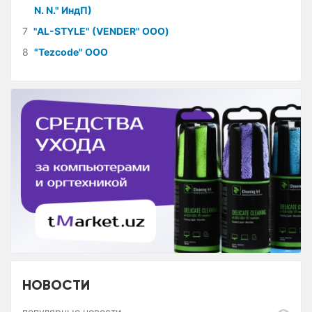
N. N." ИндП)
7
"AL-STYLE" (VENDER" ООО)
8
"Tezcode" ООО
НОВОСТИ
популярные новости