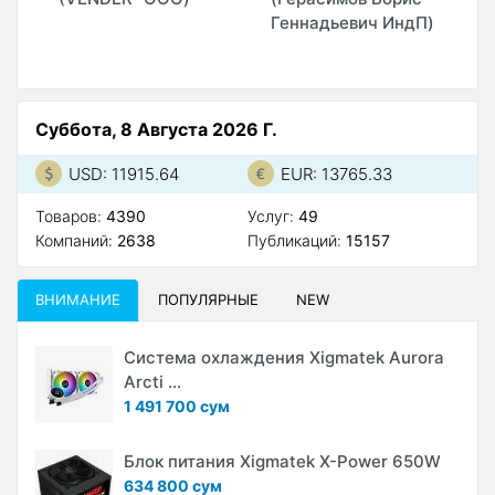
Геннадьевич ИндП)
О
Суббота, 8 Августа 2026 Г.
USD: 11915.64
EUR: 13765.33
Товаров:
4390
Услуг:
49
Компаний:
2638
Публикаций:
15157
ВНИМАНИЕ
ПОПУЛЯРНЫЕ
NEW
Система охлаждения Xigmatek Aurora
Arcti ...
1 491 700 сум
Блок питания Xigmatek X-Power 650W
634 800 сум