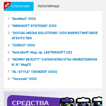
КОМПАНИИ
ПОПУЛЯРНЫЕ
1
"SeoNest" ООО
2
"INNOSOFT SYSTEMS" ООО
3
"SOCIAL MEDIA SOLUTIONS" ООО МАРКЕТИНГОВОЕ
АГЕНТСТВО
4
"ZORGO" ООО
5
"AstraSoft" Инд. пр. (ASTRASOFT.UZ)
6
"NONNY BEAUTY" САЛОН КРАСОТЫ (NURATDINOVA
N. N." ИндП)
7
"AL-STYLE" (VENDER" ООО)
8
"Tezcode" ООО