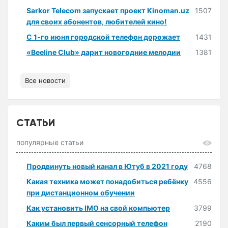
Sarkor Telecom запускает проект Kinoman.uz
1507
для своих абонентов, любителей кино!
С 1-го июня городской телефон дорожает
1431
«Beeline Club» дарит новогодние мелодии
1381
Все новости
СТАТЬИ
популярные статьи
Продвинуть новый канал в Ютуб в 2021 году
4768
Какая техника может понадобиться ребёнку
4556
при дистанционном обучении
Как установить IMO на свой компьютер
3799
Каким был первый сенсорный телефон
2190