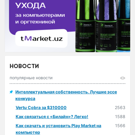
НОВОСТИ
популярные новости
Интеллектуальная собственность. Лучшие эссе
конкурса
Vertu Cobra за $310000
2563
Как связаться с «Билайн»? Легко!
1588
Как скачать и установить Play Market на
1566
компьютер