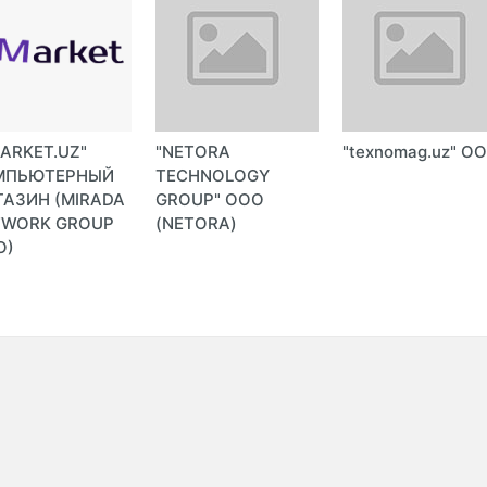
ARKET.UZ"
"NETORA
"texnomag.uz" О
МПЬЮТЕРНЫЙ
TECHNOLOGY
АЗИН (MIRADA
GROUP" ООО
TWORK GROUP
(NETORA)
О)