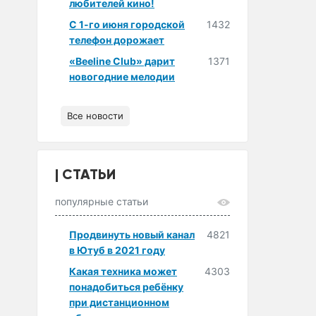
любителей кино!
С 1-го июня городской
1432
телефон дорожает
«Beeline Club» дарит
1371
новогодние мелодии
Все новости
СТАТЬИ
популярные статьи
Продвинуть новый канал
4821
в Ютуб в 2021 году
Какая техника может
4303
понадобиться ребёнку
при дистанционном