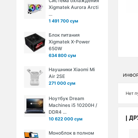
Система охлаждения
Xigmatek Aurora Arcti
...
1 491 700 сум
Блок питания
Xigmatek X-Power
650W
634 800 сум
Наушники Xiaomi Mi
ИНФО
Air 2SE
271 000 сум
Нет п
Ноутбук Dream
Machines i5 10200H /
DDR4 ...
ДР
10 622 000 сум
Моноблок в полном