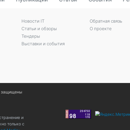
Новости IT
Обратная связь
Статьи и обзоры
О проекте
Тендеры
Выставки и события
ва защищены
странение и
жно только с