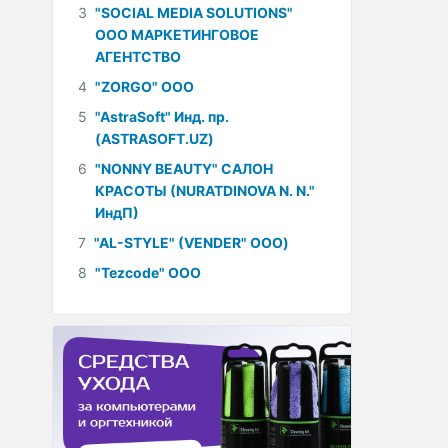
3
"SOCIAL MEDIA SOLUTIONS"
ООО МАРКЕТИНГОВОЕ
АГЕНТСТВО
4
"ZORGO" ООО
5
"AstraSoft" Инд. пр.
(ASTRASOFT.UZ)
6
"NONNY BEAUTY" САЛОН
КРАСОТЫ (NURATDINOVA N. N."
ИндП)
7
"AL-STYLE" (VENDER" ООО)
8
"Tezcode" ООО