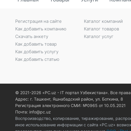
Регистрация на сайте
Каталог компаний
Как добавить компанию
Каталог товаров
Скачать анкету
Каталог услуг
Как добавить товар
Как добавить услугу
Как добавить статью
© 2021-2026 «PC.uz - IT портал Узбекистана». Все пра
Адрес: г. Ташкент, Яшнабадский район, ул. Боткина, 8
Регистрация электронного СМИ: №0965 от 10.05.2021
Почта: info@pc.uz
Воспроизводство, копирование, тиражирование, распро
иное использование информации с сайта «PC.uz» возмо