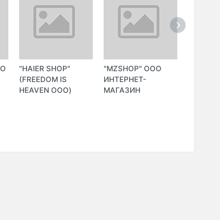
ОО
"HAIER SHOP"
"MZSHOP" ООО
"HOP.UZ
(FREEDOM IS
ИНТЕРНЕТ-
HEAVEN ООО)
МАГАЗИН