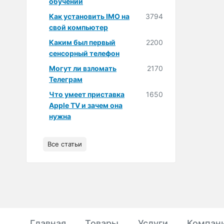
обучении
Как установить IMO на
3794
свой компьютер
Каким был первый
2200
сенсорный телефон
Могут ли взломать
2170
Телеграм
Что умеет приставка
1650
Apple TV и зачем она
нужна
Все статьи
Главная
Товары
Услуги
Компан