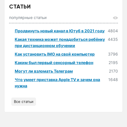
СТАТЬИ
популярные статьи
Продвинуть новый канал в Ютуб в 2021 году
4804
Какая техника может понадобиться ребёнку
4435
при дистанционном обучении
Как установить IMO на свой компьютер
3796
Каким был первый сенсорный телефон
2195
Могут ли взломать Телеграм
2170
Что умеет приставка Apple TV и зачем она
1648
нужна
Все статьи