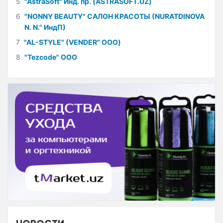
5
"AstraSoft" Инд. пр. (ASTRASOFT.UZ)
6
"NONNY BEAUTY" САЛОН КРАСОТЫ (NURATDINOVA
N. N." ИндП)
7
"AL-STYLE" (VENDER" ООО)
8
"Tezcode" ООО