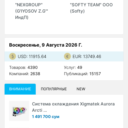
"NEXGROUP"
"SOFTY TEAM" ООО
"
(G'IYOSOV Z.G'"
(Softy)
ИндП)
Воскресенье, 9 Августа 2026 Г.
USD: 11915.64
EUR: 13749.46
Товаров:
4390
Услуг:
49
Компаний:
2638
Публикаций:
15157
ВНИМАНИЕ
ПОПУЛЯРНЫЕ
NEW
Система охлаждения Xigmatek Aurora
Arcti ...
1 491 700 сум