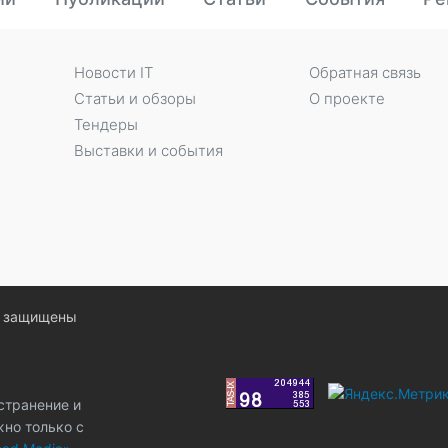
Новости IT
Обратная связь
Статьи и обзоры
О проекте
Тендеры
Выставки и события
ва защищены
странение и
жно только с