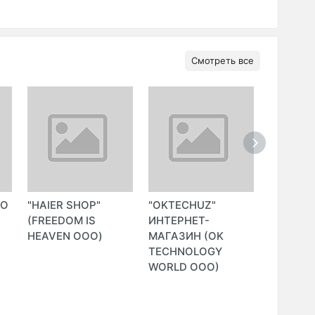
Смотреть все
ОО
"HAIER SHOP"
"OKTECHUZ"
"MZSHO
(FREEDOM IS
ИНТЕРНЕТ-
ИНТЕРН
HEAVEN ООО)
МАГАЗИН (OK
МАГАЗИ
TECHNOLOGY
WORLD ООО)