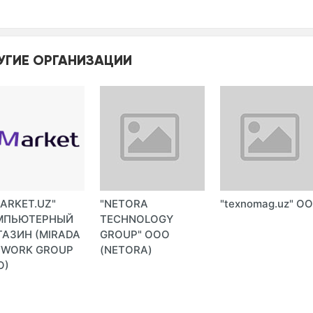
УГИЕ ОРГАНИЗАЦИИ
ARKET.UZ"
"NETORA
"texnomag.uz" О
МПЬЮТЕРНЫЙ
TECHNOLOGY
АЗИН (MIRADA
GROUP" ООО
TWORK GROUP
(NETORA)
О)