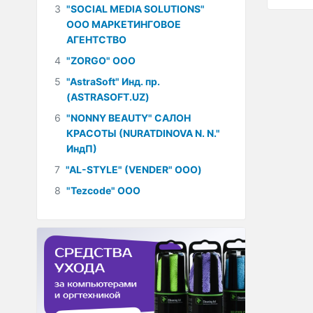
3
"SOCIAL MEDIA SOLUTIONS"
ООО МАРКЕТИНГОВОЕ
АГЕНТСТВО
4
"ZORGO" ООО
5
"AstraSoft" Инд. пр.
(ASTRASOFT.UZ)
6
"NONNY BEAUTY" САЛОН
КРАСОТЫ (NURATDINOVA N. N."
ИндП)
7
"AL-STYLE" (VENDER" ООО)
8
"Tezcode" ООО