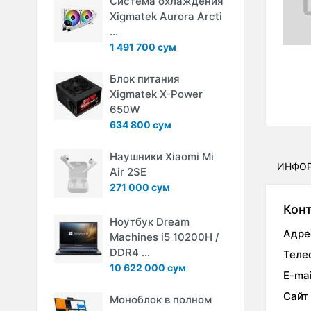
Система охлаждения
Xigmatek Aurora Arcti
...
1 491 700 сум
Блок питания
Xigmatek X-Power
650W
634 800 сум
Наушники Xiaomi Mi
ИНФО
Air 2SE
271 000 сум
Кон
Ноутбук Dream
Адре
Machines i5 10200H /
DDR4 ...
Теле
10 622 000 сум
E-mai
Сайт
Моноблок в полном