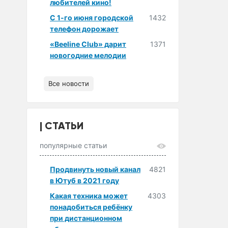
любителей кино!
С 1-го июня городской
1432
телефон дорожает
«Beeline Club» дарит
1371
новогодние мелодии
Все новости
СТАТЬИ
популярные статьи
Продвинуть новый канал
4821
в Ютуб в 2021 году
Какая техника может
4303
понадобиться ребёнку
при дистанционном