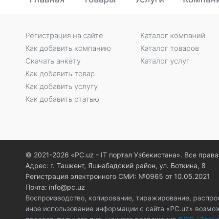
Регистрация на сайте
Каталог компаний
Как добавить компанию
Каталог товаров
Скачать анкету
Каталог услуг
Как добавить товар
Как добавить услугу
Как добавить статью
© 2021-2026 «PC.uz - IT портал Узбекистана». Все пра
Адрес: г. Ташкент, Яшнабадский район, ул. Боткина, 8
Регистрация электронного СМИ: №0965 от 10.05.2021
Почта: info@pc.uz
Воспроизводство, копирование, тиражирование, распро
иное использование информации с сайта «PC.uz» возмо