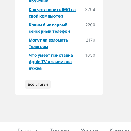
обучении
Как установить IMO на
3794
свой компьютер
Каким был первый
2200
сенсорный телефон
Могут ли взломать
2170
Телеграм
Что умеет приставка
1650
Apple TV и зачем она
нужна
Все статьи
Главная
Товары
Услуги
Компан