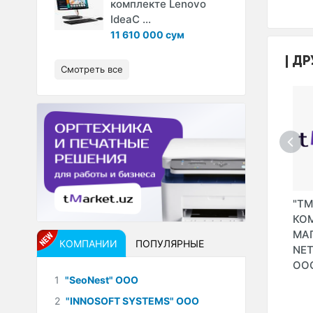
комплекте Lenovo
IdeaC ...
11 610 000 сум
ДР
Смотреть все
ЕРНЕТ-
"MIONLINE"
"HOP SHOP" (HOME
"TM
LOBAL
ФИРМЕННЫЙ
SHOPPING MEDIA
КО
DE"
ИНТЕРНЕТ-
ООО)
МАГ
КОМПАНИИ
ПОПУЛЯРНЫЕ
МАГАЗИН XIAOMI
NE
(SULAYMANOV
ОО
1
"SeoNest" ООО
O.X." ИндП)
2
"INNOSOFT SYSTEMS" ООО