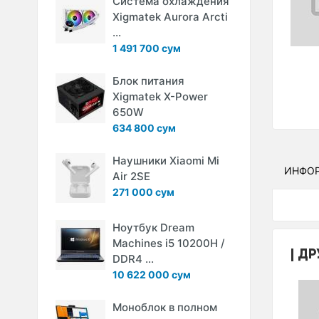
Система охлаждения
Xigmatek Aurora Arcti
...
1 491 700 сум
Блок питания
Xigmatek X-Power
650W
634 800 сум
Наушники Xiaomi Mi
ИНФО
Air 2SE
271 000 сум
Ноутбук Dream
Machines i5 10200H /
ДР
DDR4 ...
10 622 000 сум
Моноблок в полном