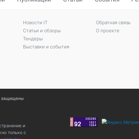
Новости IT
Обратная связь
Статьи и обзоры
О проекте
Тендеры
Выставки и события
ва защищены
странение и
жно только с