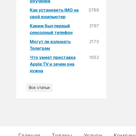
обучении
Как установить IMO на
3789
свой компьютер
Каким был первый
2197
сенсорный телефон
Могут ли взломать
2173
Телеграм
Что умеет приставка
1652
Apple TV и зачем она
нужна
Все статьи
Главная
Товары
Услуги
Компан