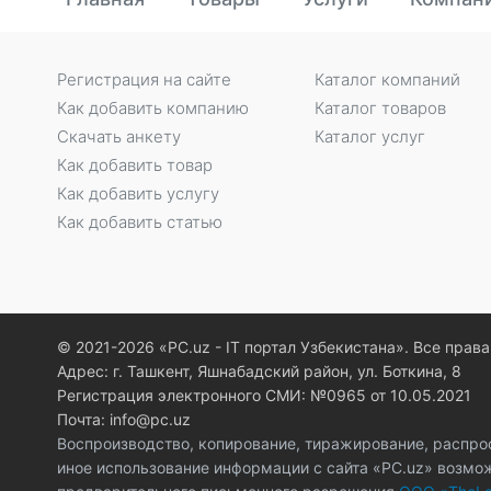
Регистрация на сайте
Каталог компаний
Как добавить компанию
Каталог товаров
Скачать анкету
Каталог услуг
Как добавить товар
Как добавить услугу
Как добавить статью
© 2021-2026 «PC.uz - IT портал Узбекистана». Все пра
Адрес: г. Ташкент, Яшнабадский район, ул. Боткина, 8
Регистрация электронного СМИ: №0965 от 10.05.2021
Почта: info@pc.uz
Воспроизводство, копирование, тиражирование, распро
иное использование информации с сайта «PC.uz» возмо