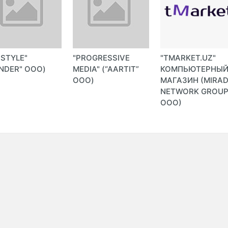
-STYLE"
"PROGRESSIVE
"TMARKET.UZ"
NDER" ООО)
MEDIA" (“AARTIT”
КОМПЬЮТЕРНЫ
ООО)
МАГАЗИН (MIRA
NETWORK GROU
ООО)