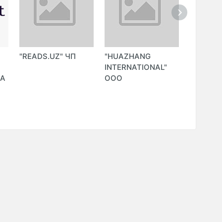
"READS.UZ" ЧП
"HUAZHANG
"NETOR
Й
INTERNATIONAL"
TECHNO
DA
ООО
GROUP"
P
(NETOR