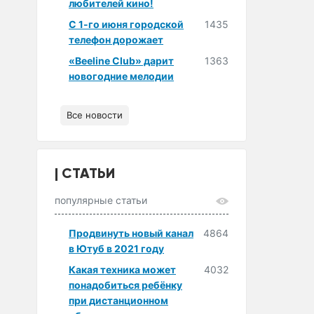
любителей кино!
С 1-го июня городской
1435
телефон дорожает
«Beeline Club» дарит
1363
новогодние мелодии
Все новости
СТАТЬИ
популярные статьи
Продвинуть новый канал
4864
в Ютуб в 2021 году
Какая техника может
4032
понадобиться ребёнку
при дистанционном