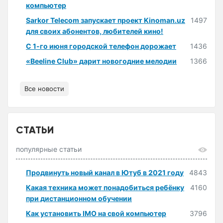
компьютер
Sarkor Telecom запускает проект Kinoman.uz
1497
для своих абонентов, любителей кино!
С 1-го июня городской телефон дорожает
1436
«Beeline Club» дарит новогодние мелодии
1366
Все новости
СТАТЬИ
популярные статьи
Продвинуть новый канал в Ютуб в 2021 году
4843
Какая техника может понадобиться ребёнку
4160
при дистанционном обучении
Как установить IMO на свой компьютер
3796