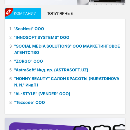
КОМПАНИИ
ПОПУЛЯРНЫЕ
1
"SeoNest" ООО
2
"INNOSOFT SYSTEMS" ООО
3
"SOCIAL MEDIA SOLUTIONS" ООО МАРКЕТИНГОВОЕ
АГЕНТСТВО
4
"ZORGO" ООО
5
"AstraSoft" Инд. пр. (ASTRASOFT.UZ)
6
"NONNY BEAUTY" САЛОН КРАСОТЫ (NURATDINOVA
N. N." ИндП)
7
"AL-STYLE" (VENDER" ООО)
8
"Tezcode" ООО