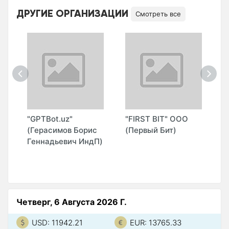
ДРУГИЕ ОРГАНИЗАЦИИ
Смотреть все
"GPTBot.uz"
"FIRST BIT" ООО
"
(Герасимов Борис
(Первый Бит)
M
Геннадьевич ИндП)
О
Четверг, 6 Августа 2026 Г.
USD: 11942.21
EUR: 13765.33