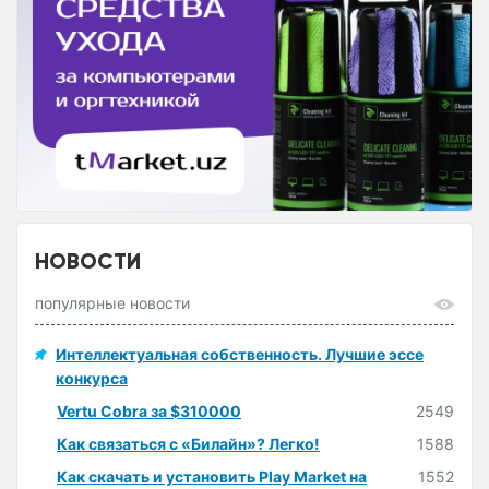
НОВОСТИ
популярные новости
Интеллектуальная собственность. Лучшие эссе
конкурса
Vertu Cobra за $310000
2549
Как связаться с «Билайн»? Легко!
1588
Как скачать и установить Play Market на
1552