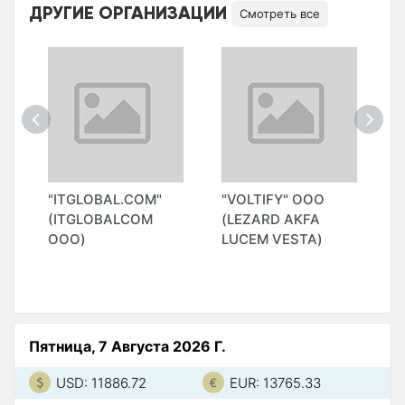
ДРУГИЕ ОРГАНИЗАЦИИ
Смотреть все
"ITGLOBAL.COM"
"VOLTIFY" ООО
"
(ITGLOBALCOM
(LEZARD AKFA
(
ООО)
LUCEM VESTA)
О
Пятница, 7 Августа 2026 Г.
USD: 11886.72
EUR: 13765.33