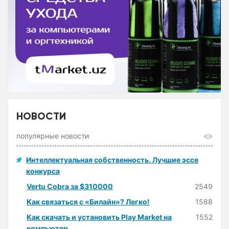
НОВОСТИ
популярные новости
Интеллектуальная собственность. Лучшие эссе
конкурса
Vertu Cobra за $310000
2549
Как связаться с «Билайн»? Легко!
1588
Как скачать и установить Play Market на
1552
компьютер