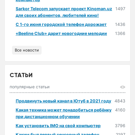
Sarkor Telecom запускает проект Kinoman.uz
1497
для своих абонентов, любителей кино!
С 1-го июня городской телефон дорожает
1436
«Beeline Club» дарит новогодние мелодии
1366
Все новости
СТАТЬИ
популярные статьи
Продвинуть новый канал в Ютуб в 2021 году
4843
Какая техника может понадобиться ребёнку
4160
при дистанционном обучении
Как установить IMO на свой компьютер
3796
Каким был первый сенсорный телефон
2197