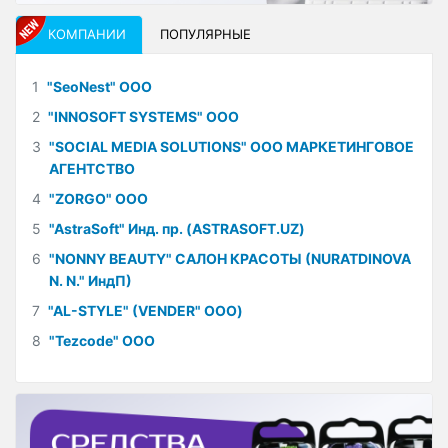
КОМПАНИИ
ПОПУЛЯРНЫЕ
1
"SeoNest" ООО
2
"INNOSOFT SYSTEMS" ООО
3
"SOCIAL MEDIA SOLUTIONS" ООО МАРКЕТИНГОВОЕ
АГЕНТСТВО
4
"ZORGO" ООО
5
"AstraSoft" Инд. пр. (ASTRASOFT.UZ)
6
"NONNY BEAUTY" САЛОН КРАСОТЫ (NURATDINOVA
N. N." ИндП)
7
"AL-STYLE" (VENDER" ООО)
8
"Tezcode" ООО