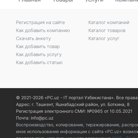
Регистрация на сайте
Каталог компаний
Как добавить компанию
Каталог товаров
Скачать анкету
Каталог услуг
Как добавить товар
Как добавить услугу
Как добавить статью
© 2021-2026 «PC.uz - IT портал Узбекистана». Все пра
Адрес: г. Ташкент, Яшнабадский район, ул. Боткина, 8
Регистрация электронного СМИ: №0965 от 10.05.2021
Почта: info@pc.uz
Воспроизводство, копирование, тиражирование, распро
иное использование информации с сайта «PC.uz» возмо