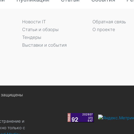
Новости IT
Обратная связь
Статьи и обзоры
О проекте
Тендеры
Выставки и события
ва защищены
странение и
жно только с