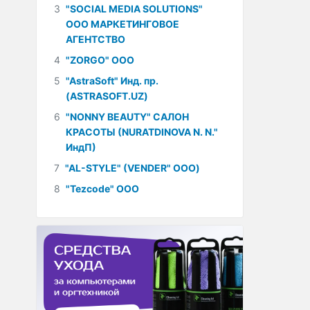
3
"SOCIAL MEDIA SOLUTIONS"
ООО МАРКЕТИНГОВОЕ
АГЕНТСТВО
4
"ZORGO" ООО
5
"AstraSoft" Инд. пр.
(ASTRASOFT.UZ)
6
"NONNY BEAUTY" САЛОН
КРАСОТЫ (NURATDINOVA N. N."
ИндП)
7
"AL-STYLE" (VENDER" ООО)
8
"Tezcode" ООО