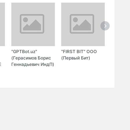
"GPTBot.uz"
"FIRST BIT" ООО
"PROGR
О
(Герасимов Борис
(Первый Бит)
MEDIA" 
Е
Геннадьевич ИндП)
ООО)