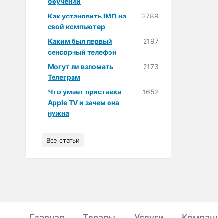
обучении
Как установить IMO на
3789
свой компьютер
Каким был первый
2197
сенсорный телефон
Могут ли взломать
2173
Телеграм
Что умеет приставка
1652
Apple TV и зачем она
нужна
Все статьи
Главная
Товары
Услуги
Компан