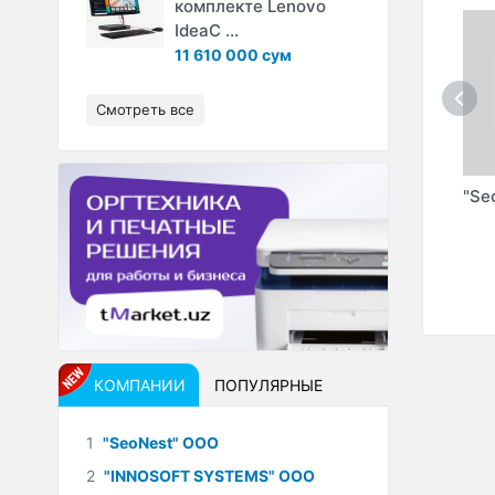
комплекте Lenovo
IdeaC ...
11 610 000 сум
Смотреть все
С.Ю."
"ASIA BRIDGE
"NETORA
"Se
ADVISORS" AB-
TECHNOLOGY
ADVISOR OOO
GROUP" ООО
(NETORA)
КОМПАНИИ
ПОПУЛЯРНЫЕ
1
"SeoNest" ООО
2
"INNOSOFT SYSTEMS" ООО