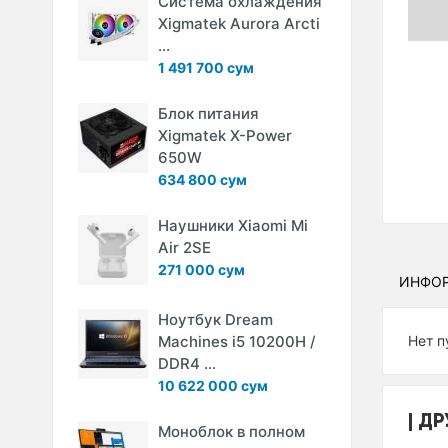
Система охлаждения
Xigmatek Aurora Arcti
...
1 491 700 сум
Блок питания
Xigmatek X-Power
650W
634 800 сум
Наушники Xiaomi Mi
Air 2SE
271 000 сум
ИНФО
Ноутбук Dream
Machines i5 10200H /
Нет п
DDR4 ...
10 622 000 сум
ДР
Моноблок в полном