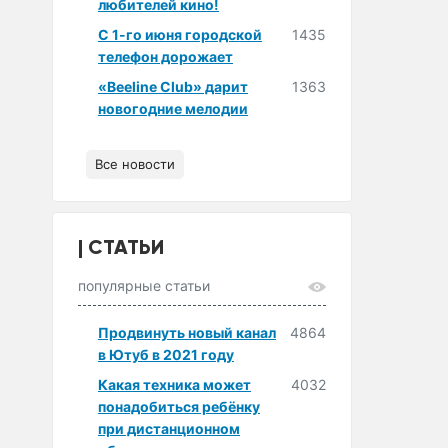
любителей кино!
С 1-го июня городской
1435
телефон дорожает
«Beeline Club» дарит
1363
новогодние мелодии
Все новости
СТАТЬИ
популярные статьи
Продвинуть новый канал
4864
в Ютуб в 2021 году
Какая техника может
4032
понадобиться ребёнку
при дистанционном