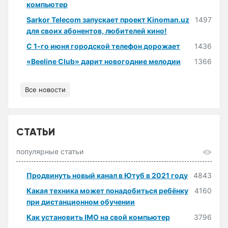
компьютер
Sarkor Telecom запускает проект Kinoman.uz
1497
для своих абонентов, любителей кино!
С 1-го июня городской телефон дорожает
1436
«Beeline Club» дарит новогодние мелодии
1366
Все новости
СТАТЬИ
популярные статьи
Продвинуть новый канал в Ютуб в 2021 году
4843
Какая техника может понадобиться ребёнку
4160
при дистанционном обучении
Как установить IMO на свой компьютер
3796