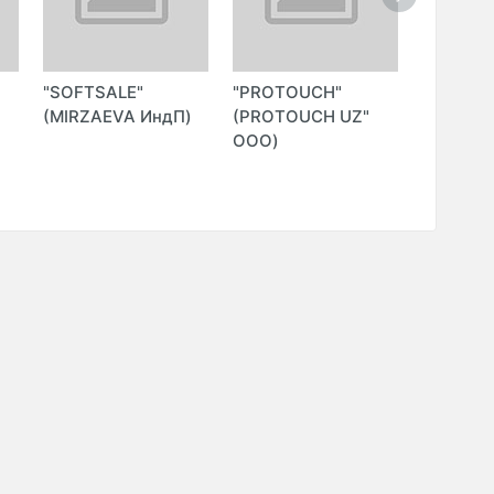
"SOFTSALE"
"PROTOUCH"
"INNOSO
(MIRZAEVA ИндП)
(PROTOUCH UZ"
ООО)