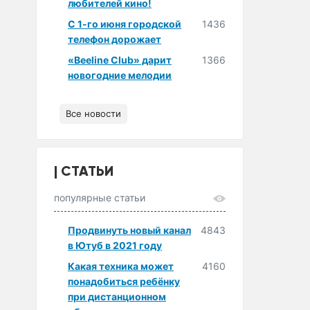
любителей кино!
С 1-го июня городской
1436
телефон дорожает
«Beeline Club» дарит
1366
новогодние мелодии
Все новости
СТАТЬИ
популярные статьи
Продвинуть новый канал
4843
в Ютуб в 2021 году
Какая техника может
4160
понадобиться ребёнку
при дистанционном