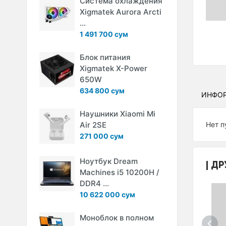
Система охлаждения
Xigmatek Aurora Arcti
...
1 491 700 сум
Блок питания
Xigmatek X-Power
650W
634 800 сум
ИНФО
Наушники Xiaomi Mi
Air 2SE
Нет п
271 000 сум
Ноутбук Dream
ДР
Machines i5 10200H /
DDR4 ...
10 622 000 сум
Моноблок в полном