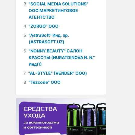
3
"SOCIAL MEDIA SOLUTIONS"
ООО МАРКЕТИНГОВОЕ
АГЕНТСТВО
4
"ZORGO" ООО
5
"AstraSoft" Инд. пр.
(ASTRASOFT.UZ)
6
"NONNY BEAUTY" САЛОН
КРАСОТЫ (NURATDINOVA N. N."
ИндП)
7
"AL-STYLE" (VENDER" ООО)
8
"Tezcode" ООО