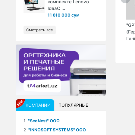
комплекте Lenovo
IdeaC ...
11 610 000 сум
ND
"WYNENTERPRISE"
"DEEP VISION" ООО
"GP
Смотреть все
О
ООО
(Ге
Ген
КОМПАНИИ
ПОПУЛЯРНЫЕ
1
"SeoNest" ООО
2
"INNOSOFT SYSTEMS" ООО