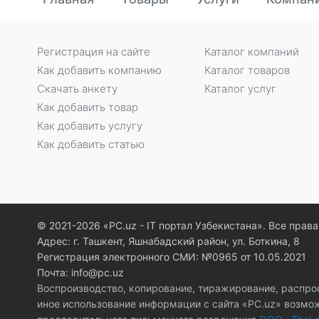
Регистрация на сайте
Каталог компаний
Как добавить компанию
Каталог товаров
Скачать анкету
Каталог услуг
Как добавить товар
Как добавить услугу
Как добавить статью
© 2021-2026 «PC.uz - IT портал Узбекистана». Все пра
Адрес: г. Ташкент, Яшнабадский район, ул. Боткина, 8
Регистрация электронного СМИ: №0965 от 10.05.2021
Почта: info@pc.uz
Воспроизводство, копирование, тиражирование, распро
иное использование информации с сайта «PC.uz» возмо