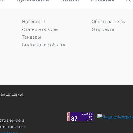
Новости IT
Обратная связь
Статьи и обзоры
О проекте
Тендеры
Выставки и события
ва защищены
странение и
жно только с