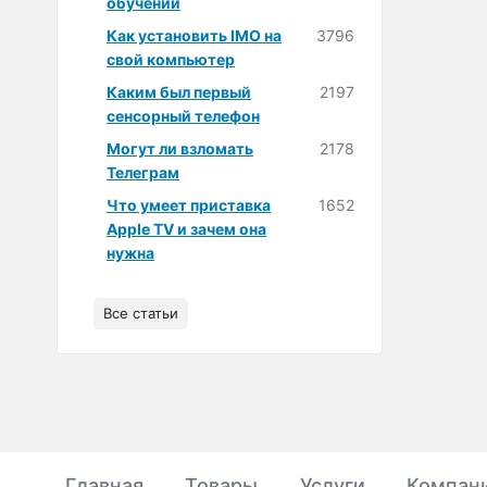
обучении
Как установить IMO на
3796
свой компьютер
Каким был первый
2197
сенсорный телефон
Могут ли взломать
2178
Телеграм
Что умеет приставка
1652
Apple TV и зачем она
нужна
Все статьи
Главная
Товары
Услуги
Компан