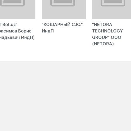
TBot.uz"
"КОШАРНЫЙ С.Ю."
"NETORA
расимов Борис
ИндП
TECHNOLOGY
надьевич ИндП)
GROUP" ООО
(NETORA)