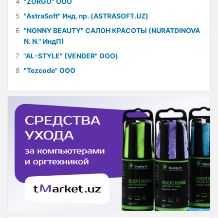
4
"ZORGO" ООО
5
"AstraSoft" Инд. пр. (ASTRASOFT.UZ)
6
"NONNY BEAUTY" САЛОН КРАСОТЫ (NURATDINOVA
N. N." ИндП)
7
"AL-STYLE" (VENDER" ООО)
8
"Tezcode" ООО