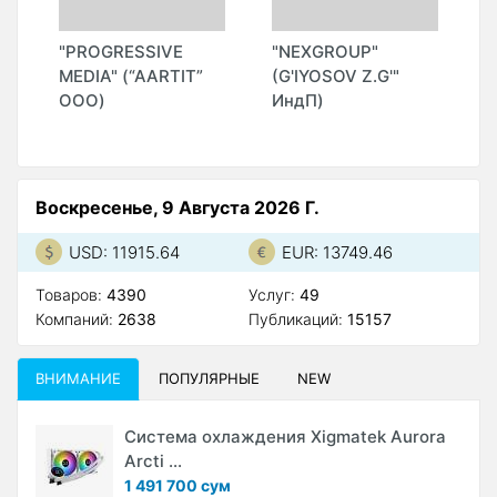
"PROGRESSIVE
"NEXGROUP"
"
MEDIA" (“AARTIT”
(G'IYOSOV Z.G'"
(
ООО)
ИндП)
Воскресенье, 9 Августа 2026 Г.
USD: 11915.64
EUR: 13749.46
Товаров:
4390
Услуг:
49
Компаний:
2638
Публикаций:
15157
ВНИМАНИЕ
ПОПУЛЯРНЫЕ
NEW
Система охлаждения Xigmatek Aurora
Arcti ...
1 491 700 сум