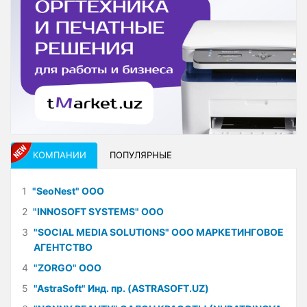
КОМПАНИИ
ПОПУЛЯРНЫЕ
1
"SeoNest" ООО
2
"INNOSOFT SYSTEMS" ООО
3
"SOCIAL MEDIA SOLUTIONS" ООО МАРКЕТИНГОВОЕ
АГЕНТСТВО
4
"ZORGO" ООО
5
"AstraSoft" Инд. пр. (ASTRASOFT.UZ)