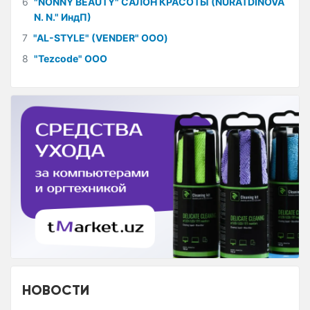
6
"NONNY BEAUTY" САЛОН КРАСОТЫ (NURATDINOVA
N. N." ИндП)
7
"AL-STYLE" (VENDER" ООО)
8
"Tezcode" ООО
НОВОСТИ