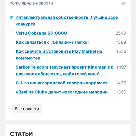
популярные новости
Интеллектуальная собственность. Лучшие эссе
конкурса
Vertu Cobra за $310000
2549
Как связаться с «Билайн»? Легко!
1588
Как скачать и установить Play Market на
1552
компьютер
Sarkor Telecom запускает проект Kinoman.uz
1497
для своих абонентов, любителей кино!
С 1-го июня городской телефон дорожает
1436
«Beeline Club» дарит новогодние мелодии
1366
Все новости
СТАТЬИ