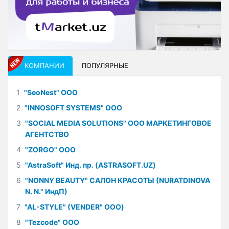
КОМПАНИИ
ПОПУЛЯРНЫЕ
1
"SeoNest" ООО
2
"INNOSOFT SYSTEMS" ООО
3
"SOCIAL MEDIA SOLUTIONS" ООО МАРКЕТИНГОВОЕ
АГЕНТСТВО
4
"ZORGO" ООО
5
"AstraSoft" Инд. пр. (ASTRASOFT.UZ)
6
"NONNY BEAUTY" САЛОН КРАСОТЫ (NURATDINOVA
N. N." ИндП)
7
"AL-STYLE" (VENDER" ООО)
8
"Tezcode" ООО