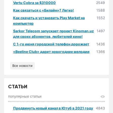
Vertu Cobra за $310000
2549
Как связаться с «Билайн»? Легко!
1588
Как скачать и установить Play Market на
1552
компьютер
Sarkor Telecom запускает проект Kinoman.uz
1497
для своих абонентов, любителей кино!
С 1-го июня городской телефон дорожает
1436
«Beeline Club» дарит новогодние мелодии
1366
Все новости
СТАТЬИ
популярные статьи
Продвинуть новый канал в Ютуб в 2021 году
4843